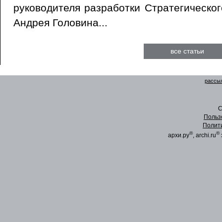
руководителя разработки Стратегическо
Андрея Головина...
все статьи
рассыл
C
Польз
Полит
®
®
архи.ру
, archi.ru