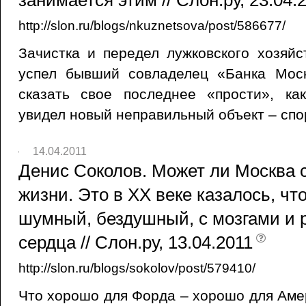
занимается этим // Слон.ру, 23.04.
http://slon.ru/blogs/nkuznetsova/post/586677/
Зачистка и передел лужковского хозяй
успел бывший совладелец «Банка Мос
сказать свое последнее «прости», ка
увидел новый неправильный объект – спо
14.04.2011
Денис Соколов. Может ли Москва с
жизни. Это в XX веке казалось, чт
шумный, бездушный, с мозгами и р
сердца // Слон.ру, 13.04.2011
http://slon.ru/blogs/sokolov/post/579410/
Что хорошо для Форда – хорошо для Амер