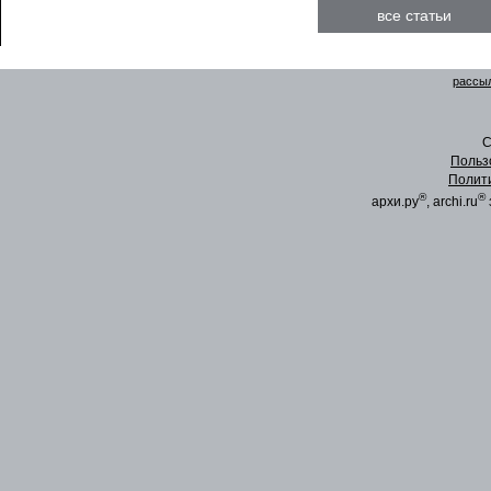
все статьи
рассыл
C
Польз
Полит
®
®
архи.ру
, archi.ru