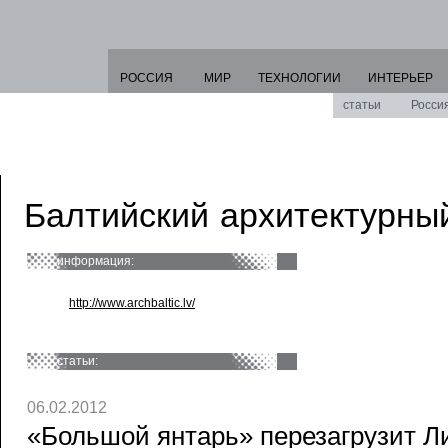
РОССИЯ
МИР
ТЕХНОЛОГИИ
ИНТЕРЬЕР
статьи
Росси
Балтийский архитектурны
информация:
http://www.archbaltic.lv/
статьи:
06.02.2012
«Большой янтарь» перезагрузит Ли