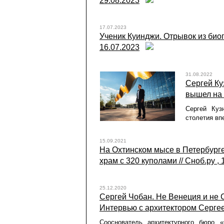
29.08.2023
17.07.2023
Ученик Куинджи. Отрывок из биог
16.07.2023
31.08.2022
Сергей Ку
вышел на 
Сергей Куз
столетия вп
15.09.2021
На Охтинском мысе в Петербург
храм с 320 куполами // Сноб.ру , 
25.12.2020
Сергей Чобан. Не Венеция и не С
Интервью с архитектором Сергее
Сооснователь архитектурного бюро 