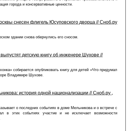
ация города и консервативные ценности.
осквы снесен флигель Юсуповского дворца // Сноб.ру
ском здании снова обернулись его сносом.
выпустят детскую книгу об инженере Шухове //
хонка» собирается опубликовать книгу для детей «Что придумал
торе Владимире Шухове.
икова: история одной национализации // Сноб.ру ,
казывает о последних событиях в доме Мельникова и о встрече с
мал в этих событиях участие и не исключает возможности
.