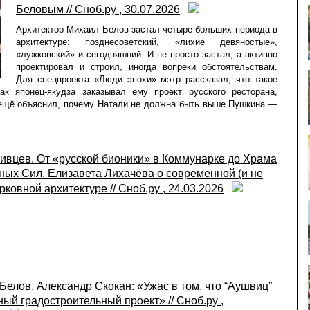
Беловым // Сноб.ру , 30.07.2026
Архитектор Михаил Белов застал четыре больших периода в
архитектуре: позднесоветский, «лихие девяностые»,
«лужковский» и сегодняшний. И не просто застал, а активно
проектировал и строил, иногда вопреки обстоятельствам.
Для спецпроекта «Люди эпохи» мэтр рассказал, что такое
ак японец-якудза заказывал ему проект русского ресторана,
 ещё объяснил, почему Натали не должна быть выше Пушкина —
ивцев. От «русской бионики» в Коммунарке до Храма
ых Сил. Елизавета Лихачёва о современной (и не
рковной архитектуре // Сноб.ру , 24.03.2026
Белов. Александр Скокан: «Ужас в том, что “Аушвиц”
ый градостроительный проект» // Сноб.ру ,