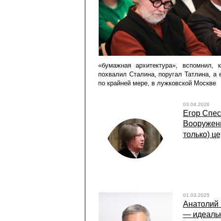
«бумажная архитектура», вспомнил, к
похвалил Сталина, поругал Татлина, а
по крайней мере, в лужковской Москве
03.04.2026
Егор Спес
Вооруженн
только) це
01.03.2025
Анатолий 
— идеальн