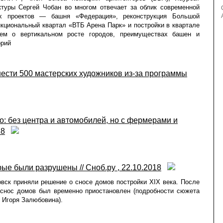
ктуры Сергей Чобан во многом отвечает за облик современной
х проектов — башня «Федерация», реконструкция Большой
кциональный квартал «ВТБ Арена Парк» и постройки в квартале
еем о вертикальном росте городов, преимуществах башен и
орий
нести 500 мастерских художников из-за программы
о: без центра и автомобилей, но с фермерами и
18
ые были разрушены // Сноб.ру , 22.10.2018
вск приняли решение о сносе домов постройки XIX века. После
 снос домов был временно приостановлен (подробности сюжета
 Игоря Залюбовина).