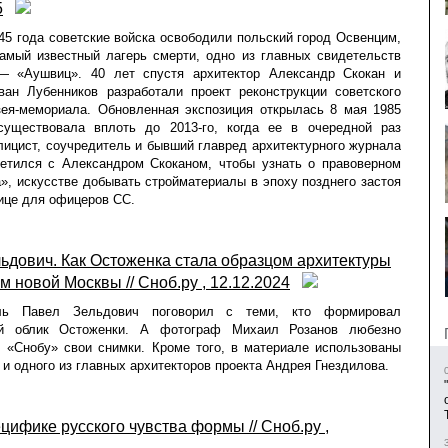
5
45 года советские войска освободили польский город Освенцим,
амый известный лагерь смерти, одно из главных свидетельств
— «Аушвиц». 40 лет спустя архитектор Александр Скокан и
ван Лубенников разработали проект реконструкции советского
зея-мемориала. Обновленная экспозиция открылась 8 мая 1985
существовала вплоть до 2013-го, когда ее в очередной раз
лицист, соучредитель и бывший главред архитектурного журнала
етился с Александром Скоканом, чтобы узнать о правоверном
, искусстве добывать стройматериалы в эпоху позднего застоя
нице для офицеров СС.
ьдович. Как Остоженка стала образцом архитектуры
м новой Москвы // Сноб.ру , 12.12.2024
ель Павел Зельдович поговорил с теми, кто формировал
ый облик Остоженки. А фотограф Михаил Розанов любезно
 «Снобу» свои снимки. Кроме того, в материале использованы
и одного из главных архитекторов проекта Андрея Гнездилова.
ецифике русского чувства формы // Сноб.ру ,