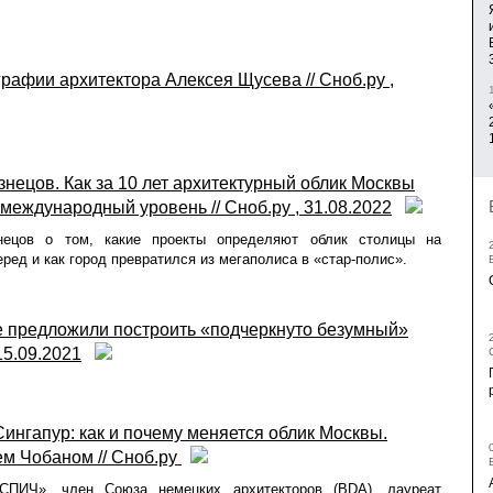
рафии архитектора Алексея Щусева // Сноб.ру ,
знецов. Как за 10 лет архитектурный облик Москвы
международный уровень // Сноб.ру , 31.08.2022
нецов о том, какие проекты определяют облик столицы на
еред и как город превратился из мегаполиса в «стар-полис».
е предложили построить «подчеркнуто безумный»
15.09.2021
ингапур: как и почему меняется облик Москвы.
м Чобаном // Сноб.ру
«СПИЧ», член Союза немецких архитекторов (BDA), лауреат