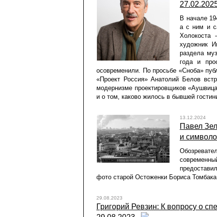
27.02.202
В начале 19
а с ним и с
Холокоста 
художник И
раздела му
года и про
осовременили. По просьбе «Сноба» пуб
«Проект Россия» Анатолий Белов встр
модернизме проектировщиков «Аушвица»
и о том, каково жилось в бывшей гости
13.12.2024
Павел Зел
и символо
Обозреват
современн
предоставил
фото старой Остоженки Бориса Томбака 
29.08.2023
Григорий Ревзин: К вопросу о сп