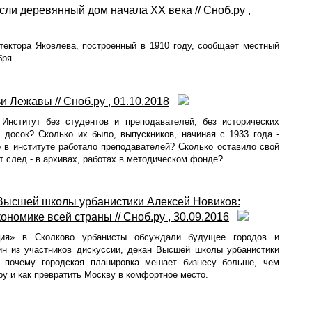
сли деревянный дом начала XX века // Сноб.ру ,
ектора Яковлева, построенный в 1910 году, сообщает местный
бря.
 Лежавы // Сноб.ру , 01.10.2018
Институт без студентов и преподавателей, без исторических
 досок? Сколько их было, выпускников, начиная с 1933 года -
о в институте работало преподавателей? Сколько оставило свой
т след - в архивах, работах в методическом фонде?
 Высшей школы урбанистики Алексей Новиков:
омике всей страны // Сноб.ру , 30.09.2016
ция» в Сколково урбанисты обсуждали будущее городов и
н из участников дискуссии, декан Высшей школы урбанистики
, почему городская планировка мешает бизнесу больше, чем
ру и как превратить Москву в комфортное место.