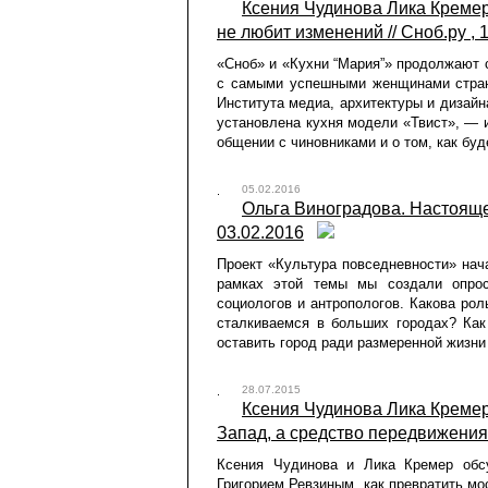
Ксения Чудинова Лика Кремер
не любит изменений // Сноб.ру , 
«Сноб» и «Кухни “Мария”» продолжают 
с самыми успешными женщинами стран
Института медиа, архитектуры и дизайн
установлена кухня модели «Твист», — и
общении с чиновниками и о том, как буд
05.02.2016
Ольга Виноградова. Настоящее
03.02.2016
Проект «Культура повседневности» нач
рамках этой темы мы создали опрос,
социологов и антропологов. Какова ро
сталкиваемся в больших городах? Как
оставить город ради размеренной жизни
28.07.2015
Ксения Чудинова Лика Кремер.
Запад, а средство передвижения /
Ксения Чудинова и Лика Кремер обс
Григорием Ревзиным, как превратить мо