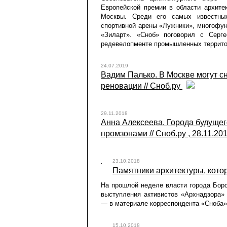
Европейской премии в области архите
Москвы. Среди его самых известны
спортивной арены «Лужники», многофун
«Зиларт». «Сноб» поговорил с Серг
редевелопменте промышленных террит
24.07.2019
Вадим Палько. В Москве могут с
реновации // Сноб.ру
29.11.2018
Анна Алексеева. Города будущег
промзонами // Сноб.ру , 28.11.20
23.10.2018
Памятники архитектуры, котор
На прошлой неделе власти города Боро
выступления активистов «Архнадзора»
— в материале корреспондента «Сноба»
15.10.2018