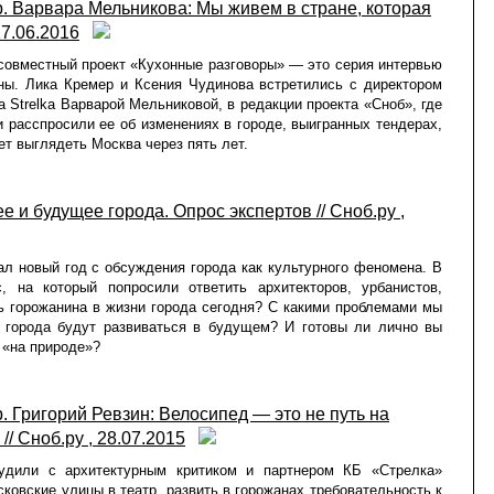
. Варвара Мельникова: Мы живем в стране, которая
17.06.2016
совместный проект «Кухонные разговоры» — это серия интервью
ы. Лика Кремер и Ксения Чудинова встретились с директором
а Strelka Варварой Мельниковой, в редакции проекта «Сноб», где
 расспросили ее об изменениях в городе, выигранных тендерах,
ет выглядеть Москва через пять лет.
 и будущее города. Опрос экспертов // Сноб.ру ,
ал новый год с обсуждения города как культурного феномена. В
 на который попросили ответить архитекторов, урбанистов,
ль горожанина в жизни города сегодня? С какими проблемами мы
 города будут развиваться в будущем? И готовы ли лично вы
 «на природе»?
 Григорий Ревзин: Велосипед — это не путь на
/ Сноб.ру , 28.07.2015
удили с архитектурным критиком и партнером КБ «Стрелка»
сковские улицы в театр, развить в горожанах требовательность к