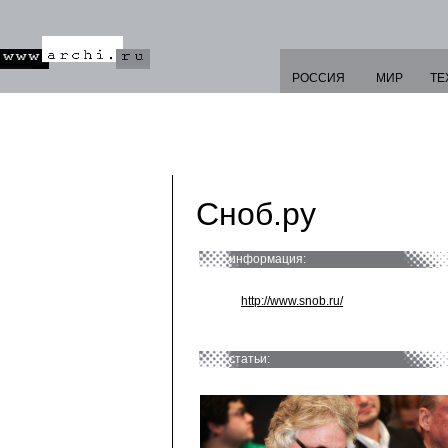
РОССИЯ
МИР
ТЕ
Сноб.ру
информация:
http://www.snob.ru/
статьи: