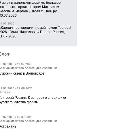
Я живу в маленьком домике. Большое
интервью с архитектором Михаилом
Беловым. Чермен Дзгоев // Сноб.ру ,
30.07.2026
14.07.2026
«Кирпич про кирпич»: новый номер Todigest-
2026. Юлия Шишалова // Проект Россия,
11.07.2026
Блоги:
20.09.2023 / 11.09.2023,
Блог архитектора Александра Антоненко
Сурский сквер в Волгограде
29.08.2023 / 29.08.2023,
Сноб.ру
Григорий Ревзин: К вопросу о специфике
русского чувства формы
06.07.2023 / 02.07.2023,
Блог архитектора Александра Антоненко
Астрахань