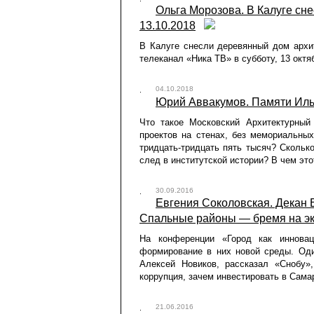
Ольга Морозова. В Калуге сне
13.10.2018
В Калуге снесли деревянный дом архит
телеканал «Ника ТВ» в субботу, 13 октя
04.10.2018
Юрий Аввакумов. Памяти Ильи
Что такое Московский Архитектурный 
проектов на стенах, без мемориальных
тридцать-тридцать пять тысяч? Скольк
след в институтской истории? В чем это
30.09.2016
Евгения Соколовская. Декан
Спальные районы — бремя на экон
На конференции «Город как иннова
формирование в них новой среды. Оди
Алексей Новиков, рассказал «Снобу»
коррупция, зачем инвестировать в Сама
21.06.2016