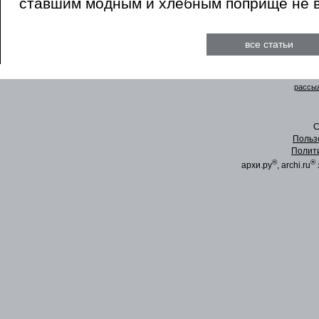
ставшим модным и хлебным поприще не в 
все статьи
рассыл
C
Польз
Полит
®
®
архи.ру
, archi.ru