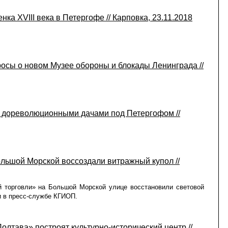
ка XVIII века в Петергофе // Карповка, 23.11.2018
осы о новом Музее обороны и блокады Ленинграда //
 дореволюционными дачами под Петергофом //
льшой Морской воссоздали витражный купол //
й торговли» на Большой Морской улице восстановили световой
и в пресс-службе КГИОП.
олтава» построят культурно-исторический центр //