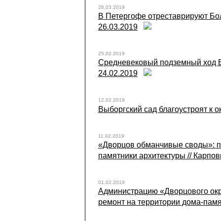
26.03.2019
В Петергофе отреставрируют Бол
26.03.2019
25.02.2019
Средневековый подземный ход Вы
24.02.2019
12.02.2019
Выборгский сад благоустроят к ок
11.02.2019
«Дворцов обманчивые своды»: п
памятники архитектуры // Карповк
01.02.2019
Администрацию «Дворцового окр
ремонт на территории дома-памят