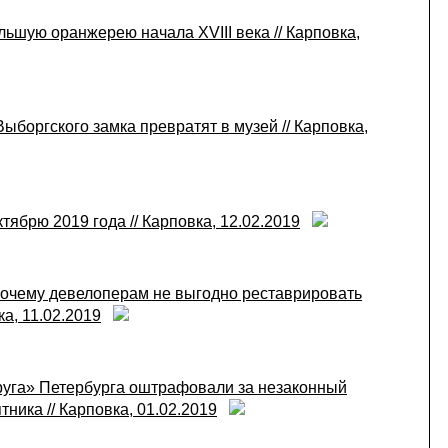
ьшую оранжерею начала XVIII века // Карповка,
боргского замка превратят в музей // Карповка,
тябрю 2019 года // Карповка, 12.02.2019
очему девелоперам не выгодно реставрировать
а, 11.02.2019
уга» Петербурга оштрафовали за незаконный
ника // Карповка, 01.02.2019