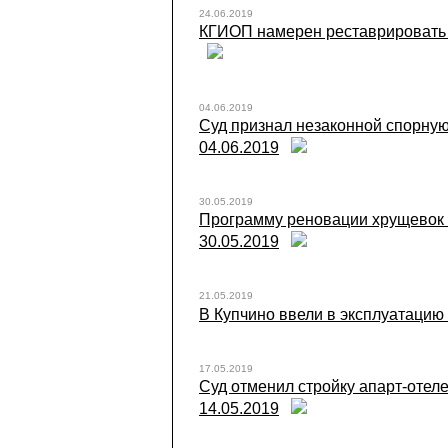
24.06.2019
КГИОП намерен реставрировать по
04.06.2019
Суд признал незаконной спорную 
04.06.2019
30.05.2019
Программу реновации хрущевок в 
30.05.2019
21.05.2019
В Купчино ввели в эксплуатацию 
17.05.2019
Суд отменил стройку апарт-отеле
14.05.2019