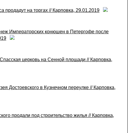
 продадут на торгах // Карповка, 29.01.2019
манеж Императорских конюшен в Петергофе после
019
 Спасская церковь на Сенной площади // Карповка,
ея Достоевского в Кузнечном переулке // Карповка,
кого продали под строительство жилья // Карповка,