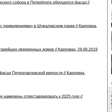
нского собора в Петербурге обрушился фасад //
с привидениями» в Шуваловском парке // Карповка,
тарейших деревянных домов // Карповка, 29.08.2019
фасад Петропавловской крепости // Карповка,
е намерены отреставрировать к 2025 году //