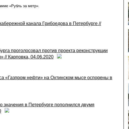
амме «Рубль за метр».
абережной канала Грибоедова в Петербурге //
урга проголосовал против проекта реконструкции
 // Карповка, 04.06.2020
са «Газпром нефти» на Охтинском мысе оспорены в
о значения в Петербурге пополнился двумя
0