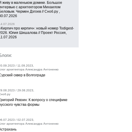
Я живу в маленьком домике. Большое
интервью с архитектором Михаилом
Беловым. Чермен Дзгоев // Сноб.ру ,
30.07.2026
14.07.2026
«Кирпич про кирпич»: новый номер Todigest-
2026. Юлия Шишалова // Проект Россия,
11.07.2026
Блоги:
20.09.2023 / 11.09.2023,
Блог архитектора Александра Антоненко
Сурский сквер в Волгограде
29.08.2023 / 29.08.2023,
Сноб.ру
Григорий Ревзин: К вопросу о специфике
русского чувства формы
06.07.2023 / 02.07.2023,
Блог архитектора Александра Антоненко
Астрахань