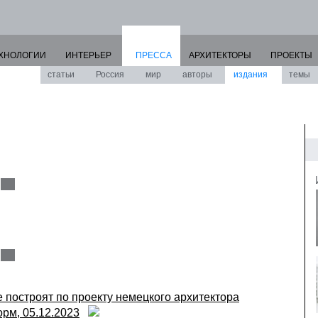
ХНОЛОГИИ
ИНТЕРЬЕР
ПРЕССА
АРХИТЕКТОРЫ
ПРОЕКТЫ
статьи
Россия
мир
авторы
издания
темы
 построят по проекту немецкого архитектора
рм, 05.12.2023