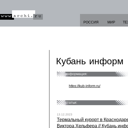
РОССИЯ
МИР
ТЕ
Кубань информ
информация:
https://kub-inform.ru/
статьи:
13.12.2023
Термальный курорт в Краснодаре
Виктора Хельфера // Кубань инфо