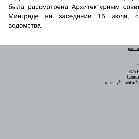
была рассмотрена Архитектурным сове
Минграде на заседании 15 июля, с
ведомства.
рассыл
C
Польз
Полит
®
®
архи.ру
, archi.ru