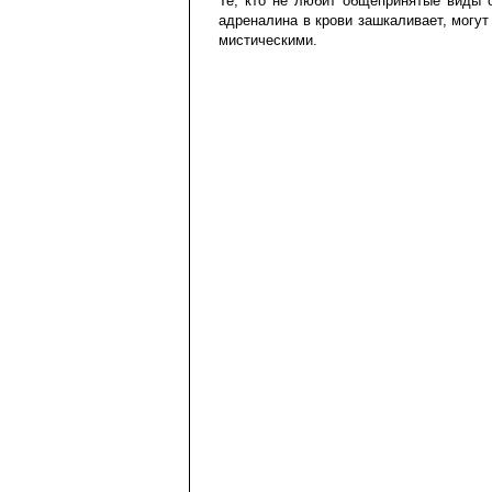
Те, кто не любит общепринятые виды о
адреналина в крови зашкаливает, могут
мистическими.