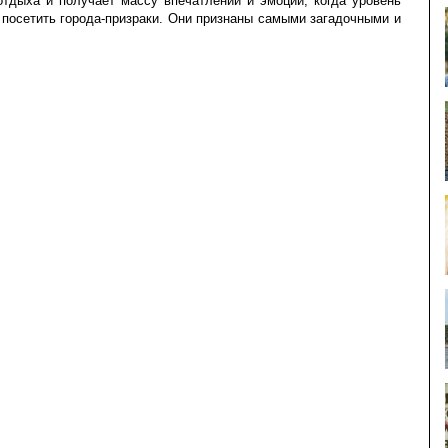
тдыха и получает массу впечатлений и эмоций, когда уровень
 посетить города-призраки. Они признаны самыми загадочными и