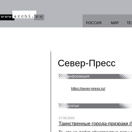
РОССИЯ
МИР
ТЕ
Север-Пресс
информация:
https://sever-press.ru/
статьи:
27.08.2020
Таинственные города-призраки /