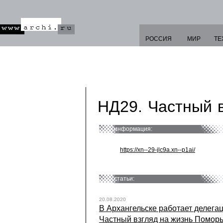
РОССИЯ
МИР
ТЕ
НД29. Частный 
информация:
https://xn--29-jlc9a.xn--p1ai/
статьи:
20.08.2020
В Архангельске работает делегац
Частный взгляд на жизнь Помор