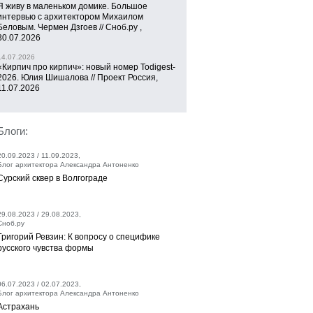
Я живу в маленьком домике. Большое
интервью с архитектором Михаилом
Беловым. Чермен Дзгоев // Сноб.ру ,
30.07.2026
14.07.2026
«Кирпич про кирпич»: новый номер Todigest-
2026. Юлия Шишалова // Проект Россия,
11.07.2026
Блоги:
20.09.2023 / 11.09.2023,
Блог архитектора Александра Антоненко
Сурский сквер в Волгограде
29.08.2023 / 29.08.2023,
Сноб.ру
Григорий Ревзин: К вопросу о специфике
русского чувства формы
06.07.2023 / 02.07.2023,
Блог архитектора Александра Антоненко
Астрахань