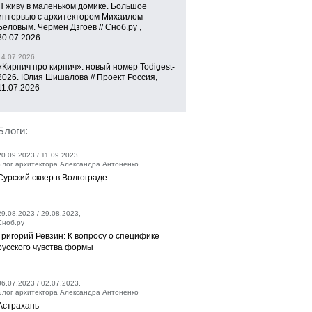
Я живу в маленьком домике. Большое
интервью с архитектором Михаилом
Беловым. Чермен Дзгоев // Сноб.ру ,
30.07.2026
14.07.2026
«Кирпич про кирпич»: новый номер Todigest-
2026. Юлия Шишалова // Проект Россия,
11.07.2026
Блоги:
20.09.2023 / 11.09.2023,
Блог архитектора Александра Антоненко
Сурский сквер в Волгограде
29.08.2023 / 29.08.2023,
Сноб.ру
Григорий Ревзин: К вопросу о специфике
русского чувства формы
06.07.2023 / 02.07.2023,
Блог архитектора Александра Антоненко
Астрахань