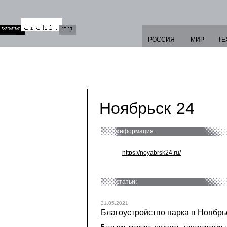
РОССИЯ
МИР
ТЕ
Ноябрьск 24
информация:
https://noyabrsk24.ru/
статьи:
31.05.2021
Благоустройство парка в Ноябрь