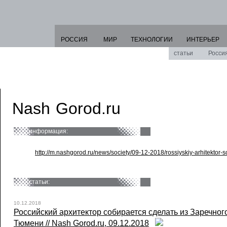
РОССИЯ
МИР
ТЕХНОЛОГИИ
ИНТЕРЬЕР
статьи
Росси
Nash Gorod.ru
информация:
http://m.nashgorod.ru/news/society/09-12-2018/rossiyskiy-arhitektor-
статьи:
10.12.2018
Российский архитектор собирается сделать из Заречног
Тюмени // Nash Gorod.ru, 09.12.2018