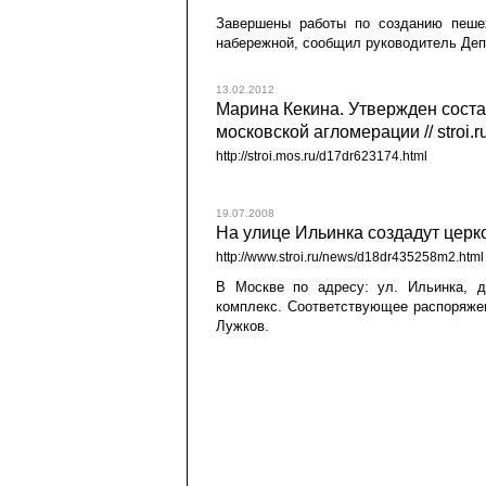
Завершены работы по созданию пеше
набережной, сообщил руководитель Деп
13.02.2012
Марина Кекина. Утвержден соста
московской агломерации // stroi.r
http://stroi.mos.ru/d17dr623174.html
19.07.2008
На улице Ильинка создадут церков
http://www.stroi.ru/news/d18dr435258m2.html
В Москве по адресу: ул. Ильинка, д.
комплекс. Соответствующее распоряже
Лужков.