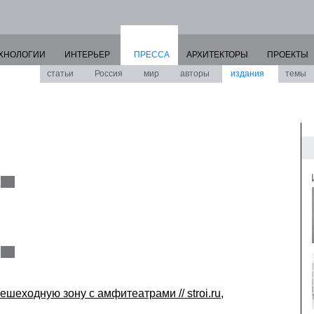
ХНОЛОГИИ
ИНТЕРЬЕР
ПРЕССА
АРХИТЕКТОРЫ
ПРОЕКТЫ
статьи
Россия
мир
авторы
издания
темы
шеходную зону с амфитеатрами // stroi.ru,