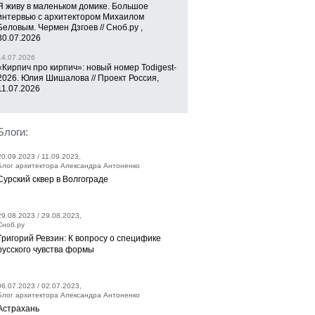
Я живу в маленьком домике. Большое
интервью с архитектором Михаилом
Беловым. Чермен Дзгоев // Сноб.ру ,
30.07.2026
14.07.2026
«Кирпич про кирпич»: новый номер Todigest-
2026. Юлия Шишалова // Проект Россия,
11.07.2026
Блоги:
20.09.2023 / 11.09.2023,
Блог архитектора Александра Антоненко
Сурский сквер в Волгограде
29.08.2023 / 29.08.2023,
Сноб.ру
Григорий Ревзин: К вопросу о специфике
русского чувства формы
06.07.2023 / 02.07.2023,
Блог архитектора Александра Антоненко
Астрахань