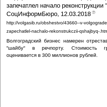
запечатлел начало реконструкции 
СоцИнформБюро, 12.03.2018
http://volgasib.ru/obshestvo/43660--v-volgograd
zapechatlel-nachalo-rekonstrukczii-qshajbyq-.ht
Волгоградский бизнес намерен отреста
"шайбу" в речпорту. Стоимость гр
оценивается в 300 миллионов рублей.