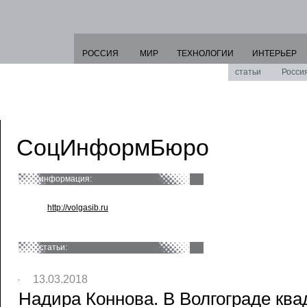
РОССИЯ
МИР
ТЕХНОЛОГИИ
ИНТЕРЬЕР
статьи
Росси
СоцИнформБюро
информация:
http://volgasib.ru
статьи:
13.03.2018
Надира Коннова. В Волгограде ква