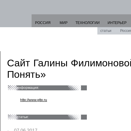
РОССИЯ
МИР
ТЕХНОЛОГИИ
ИНТЕРЬЕР
статьи
Росси
Сайт Галины Филимоново
Понять»
информация:
http://www.gttp.ru
статьи:
07.06.2017