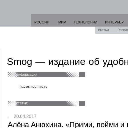
РОССИЯ
МИР
ТЕХНОЛОГИИ
ИНТЕРЬЕР
статьи
Росси
Smog — издание об удоб
информация:
http://smogmag.ru
статьи:
20.04.2017
Алёна Анюхина. «Прими, пойми и 