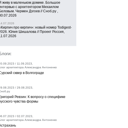
Я живу в маленьком домике. Большое
интервью с архитектором Михаилом
Беловым. Чермен Дзгоев // Сноб.ру ,
30.07.2026
14.07.2026
«Кирпич про кирпич»: новый номер Todigest-
2026. Юлия Шишалова // Проект Россия,
11.07.2026
Блоги:
20.09.2023 / 11.09.2023,
Блог архитектора Александра Антоненко
Сурский сквер в Волгограде
29.08.2023 / 29.08.2023,
Сноб.ру
Григорий Ревзин: К вопросу о специфике
русского чувства формы
06.07.2023 / 02.07.2023,
Блог архитектора Александра Антоненко
Астрахань