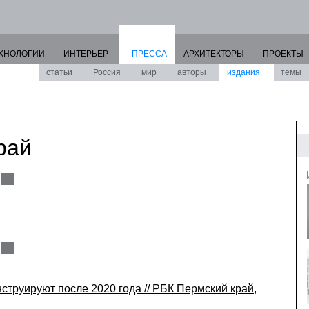
ХНОЛОГИИ
ИНТЕРЬЕР
ПРЕССА
АРХИТЕКТОРЫ
ПРОЕКТЫ
статьи
Россия
мир
авторы
издания
темы
рай
струируют после 2020 года // РБК Пермский край,