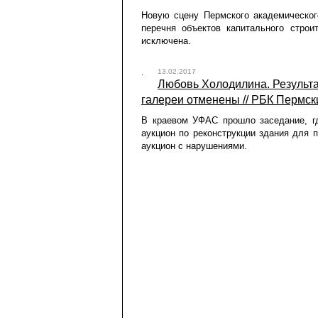
Новую сцену Пермского академическог
перечня объектов капитального строи
исключена.
13.02.2017
Любовь Холодилина. Результа
галереи отменены // РБК Пермски
В краевом УФАС прошло заседание, г
аукцион по реконструкции здания для 
аукцион с нарушениями.