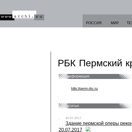
РОССИЯ
МИР
ТЕ
РБК Пермский к
информация:
http://perm.rbc.ru
статьи:
20.07.2017
Здание пермской оперы рекон
20.07.2017