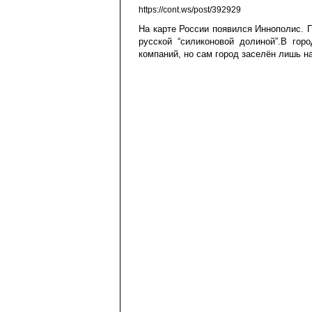
https://cont.ws/post/392929
На карте России появился Иннополис. П
русской “силиконовой долиной”.В гор
компаний, но сам город заселён лишь н