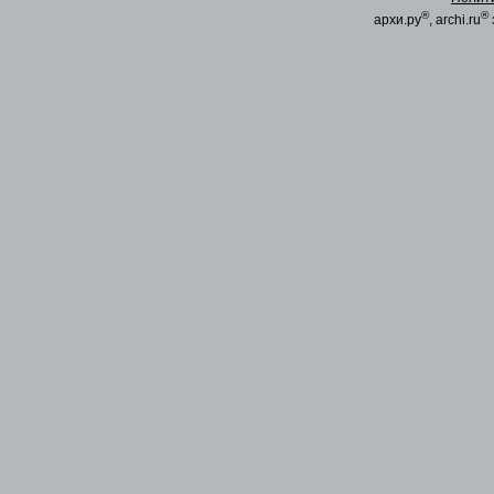
®
®
архи.ру
, archi.ru