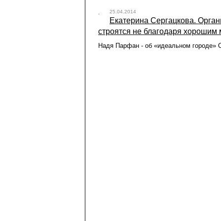
25.04.2014
Екатерина Сергацкова. Орган
строятся не благодаря хорошим м
Надя Парфан - об «идеальном городе» С