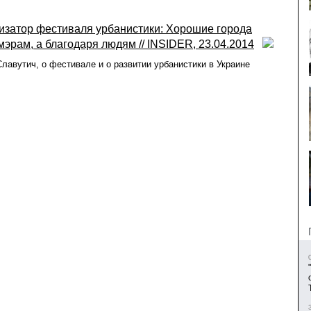
изатор фестиваля урбанистики: Хорошие города
эрам, а благодаря людям // INSIDER, 23.04.2014
лавутич, о фестивале и о развитии урбанистики в Украине