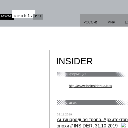
РОССИЯ
МИР
ТЕ
INSIDER
информация:
http://www.theinsider.ua/rus/
статьи:
02.11.2019
Антинародная тропа. Архитектор
эпохи // INSIDER, 31.10.2019