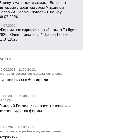
Я живу в маленьком домике. Большое
интервью с архитектором Михаилом
Беловым. Чермен Дзгоев // Сноб.ру ,
30.07.2026
14.07.2026
«Кирпич про кирпич»: новый номер Todigest-
2026. Юлия Шишалова // Проект Россия,
11.07.2026
Блоги:
20.09.2023 / 11.09.2023,
Блог архитектора Александра Антоненко
Сурский сквер в Волгограде
29.08.2023 / 29.08.2023,
Сноб.ру
Григорий Ревзин: К вопросу о специфике
русского чувства формы
06.07.2023 / 02.07.2023,
Блог архитектора Александра Антоненко
Астрахань