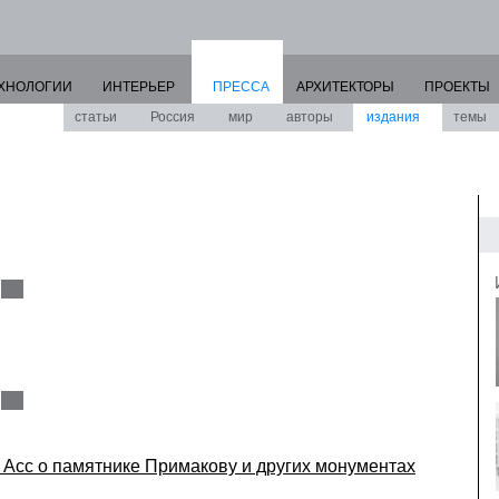
ХНОЛОГИИ
ИНТЕРЬЕР
ПРЕССА
АРХИТЕКТОРЫ
ПРОЕКТЫ
статьи
Россия
мир
авторы
издания
темы
 Асс о памятнике Примакову и других монументах