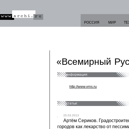
РОССИЯ
МИР
ТЕ
«Всемирный Рус
информация:
http://www.vrns.ru
статьи:
20.03.2013
Артём Сериков. Градостроите
городов как лекарство от песси