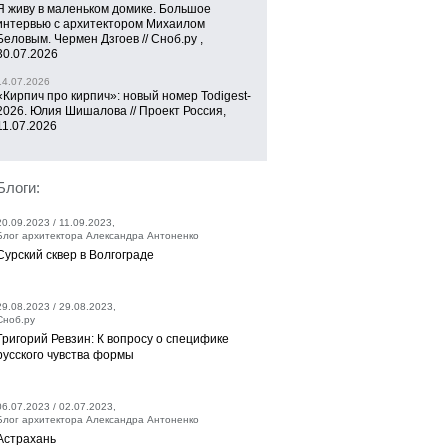
Я живу в маленьком домике. Большое
интервью с архитектором Михаилом
Беловым. Чермен Дзгоев // Сноб.ру ,
30.07.2026
14.07.2026
«Кирпич про кирпич»: новый номер Todigest-
2026. Юлия Шишалова // Проект Россия,
11.07.2026
Блоги:
20.09.2023 / 11.09.2023,
Блог архитектора Александра Антоненко
Сурский сквер в Волгограде
29.08.2023 / 29.08.2023,
Сноб.ру
Григорий Ревзин: К вопросу о специфике
русского чувства формы
06.07.2023 / 02.07.2023,
Блог архитектора Александра Антоненко
Астрахань