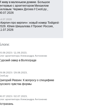
Я живу в маленьком домике. Большое
интервью с архитектором Михаилом
Беловым. Чермен Дзгоев // Сноб.ру ,
30.07.2026
14.07.2026
«Кирпич про кирпич»: новый номер Todigest-
2026. Юлия Шишалова // Проект Россия,
11.07.2026
Блоги:
20.09.2023 / 11.09.2023,
Блог архитектора Александра Антоненко
Сурский сквер в Волгограде
29.08.2023 / 29.08.2023,
Сноб.ру
Григорий Ревзин: К вопросу о специфике
русского чувства формы
06.07.2023 / 02.07.2023,
Блог архитектора Александра Антоненко
Астрахань