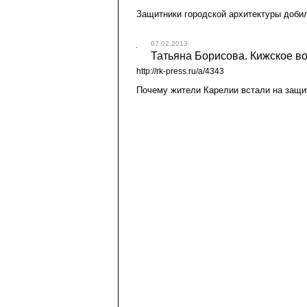
Защитники городской архитектуры добил
07.02.2013
Татьяна Борисова. Кижское вос
http://rk-press.ru/a/4343
Почему жители Карелии встали на защит