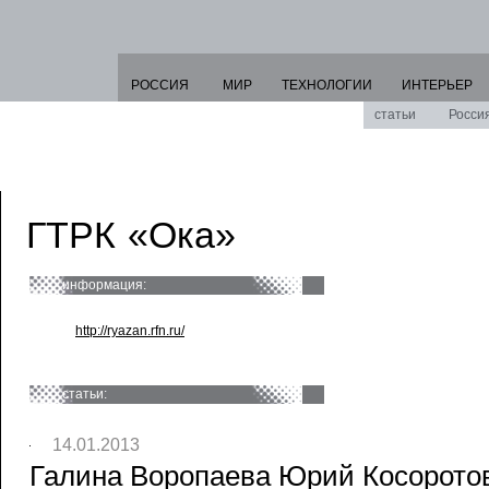
РОССИЯ
МИР
ТЕХНОЛОГИИ
ИНТЕРЬЕР
статьи
Росси
ГТРК «Ока»
информация:
http://ryazan.rfn.ru/
статьи:
14.01.2013
Галина Воропаева Юрий Косоротов