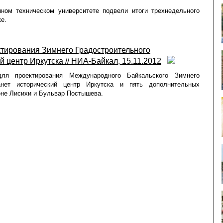
ном техническом университете подвели итоги трехнедельного
е.
ктирования Зимнего Градостроительного
й центр Иркутска // НИА-Байкал, 15.11.2012
я проектирования Международного Байкальского Зимнего
танет исторический центр Иркутска и пять дополнительных
оне Лисихи и Бульвар Постышева.