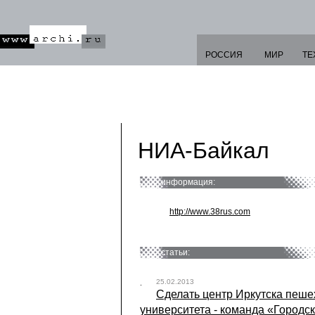
РОССИЯ
МИР
ТЕ
НИА-Байкал
информация:
http://www.38rus.com
статьи:
25.02.2013
Сделать центр Иркутска пеше
университета - команда «Городск