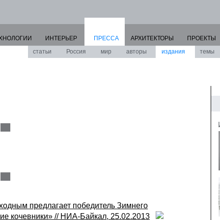
ХНОЛОГИИ
ИНТЕРЬЕР
ПРЕССА
АРХИТЕКТОРЫ
ПРОЕКТЫ
статьи
Россия
мир
авторы
издания
темы
ходным предлагает победитель Зимнего
ие кочевники» // НИА-Байкал, 25.02.2013