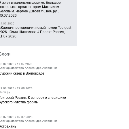
Я живу в маленьком домике. Большое
интервью с архитектором Михаилом
Беловым. Чермен Дзгоев // Сноб.ру ,
30.07.2026
14.07.2026
«Кирпич про кирпич»: новый номер Todigest-
2026. Юлия Шишалова // Проект Россия,
11.07.2026
Блоги:
20.09.2023 / 11.09.2023,
Блог архитектора Александра Антоненко
Сурский сквер в Волгограде
29.08.2023 / 29.08.2023,
Сноб.ру
Григорий Ревзин: К вопросу о специфике
русского чувства формы
06.07.2023 / 02.07.2023,
Блог архитектора Александра Антоненко
Астрахань