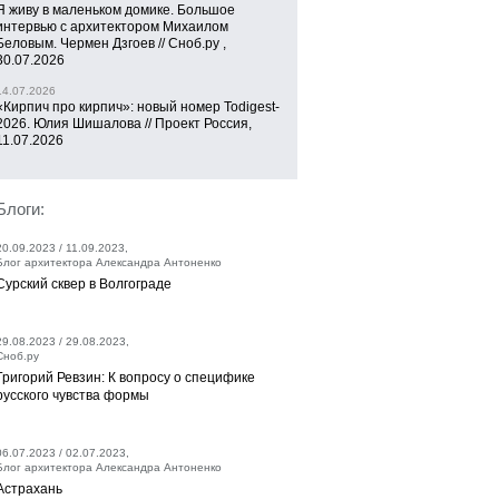
Я живу в маленьком домике. Большое
интервью с архитектором Михаилом
Беловым. Чермен Дзгоев // Сноб.ру ,
30.07.2026
14.07.2026
«Кирпич про кирпич»: новый номер Todigest-
2026. Юлия Шишалова // Проект Россия,
11.07.2026
Блоги:
20.09.2023 / 11.09.2023,
Блог архитектора Александра Антоненко
Сурский сквер в Волгограде
29.08.2023 / 29.08.2023,
Сноб.ру
Григорий Ревзин: К вопросу о специфике
русского чувства формы
06.07.2023 / 02.07.2023,
Блог архитектора Александра Антоненко
Астрахань