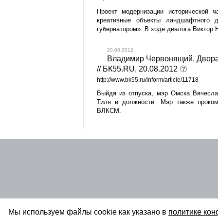
Проект модернизации исторической ч
креативные объекты ландшафтного 
губернатором». В ходе диалога Виктор 
20.08.2012
Владимир Червонящий. Двора
// БК55.RU, 20.08.2012
http://www.bk55.ru/inform/article/11718
Выйдя из отпуска, мэр Омска Вячесла
Тиля в должности. Мэр также проком
ВЛКСМ.
Мы используем файлы cookie как указано в
политике ко