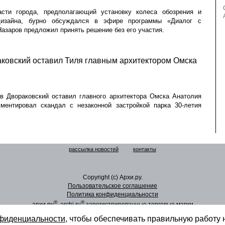
асти города, предполагающий установку колеса обозрения и
дизайна, бурно обсуждался в эфире программы «Диалог с
Назаров предложил принять решение без его участия.
ковский оставил Тиля главным архитектором Омска
в Двораковский оставил главного архитектора Омска Анатолия
ментировал скандал с незаконной застройкой парка 30-летия
рассылка новостей
контакты
Copyright (c) Архи.ру.
Пользовательское соглашение
Политика конфиденциальности
®
®
архи.ру
, archi.ru
зарегистрированные торговые марки
нфиденциальности
, чтобы обеспечивать правильную работу 