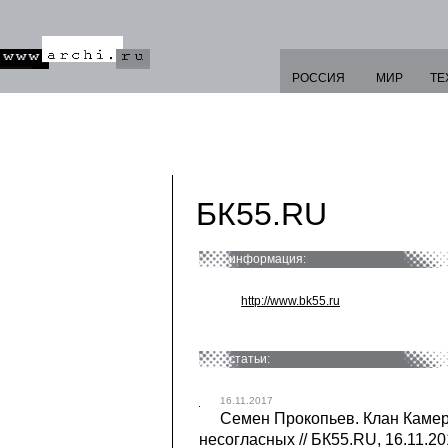
РОССИЯ
МИР
ТЕ
БК55.RU
информация:
http://www.bk55.ru
статьи:
16.11.2017
Семен Прокопьев. Клан Камер
несогласных // БК55.RU, 16.11.2