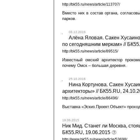
http://bk55.ru/news/article/113707/
Вместо них в состав органа, согласов
парков.
08.12.2016
Алёна Яловая. Сакен Хусаино
по сегодняшним меркам» // БК55
http://bk55.ru/news/article/89515/
Известный омский архитектор проком
почему Омск – большая деревня.
25.10.2016
Нина Кортунова. Сакен Хусаин
архитекторы» // БК55.RU, 24.10.
http://bk55.ru/news/article/86496/
Выставка «Эскиз.Проект.Объект» проход
19.06.2015
Ник Мид. Станет ли Москва, стоя
БК55.RU, 19.06.2015
http://www.bk55.ru/news/article/53698/