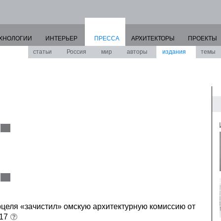
ХНОЛОГИИ
ИНТЕРЬЕР
ПРЕССА
АРХИТЕКТОРЫ
ПРОЕКТЫ
статьи
Россия
мир
авторы
издания
темы
целя «зачистил» омскую архитектурную комиссию от
017