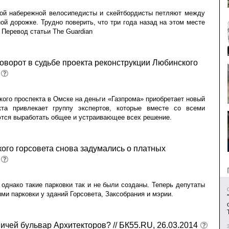
ой набережной велосипедисты и скейтбордисты петляют между
й дорожке. Трудно поверить, что три года назад на этом месте
 Перевод статьи The Guardian
оворот в судьбе проекта реконструкции Любинского
ого проспекта в Омске на деньги «Газпрома» приобретает новый
кта привлекает группу экспертов, которые вместе со всеми
тся выработать общее и устраивающее всех решение.
ого горсовета снова задумались о платных
 однако такие парковки так и не были созданы. Теперь депутаты
ми парковки у зданий Горсовета, Заксобрания и мэрии.
мичей бульвар Архитекторов? // БК55.RU, 26.03.2014