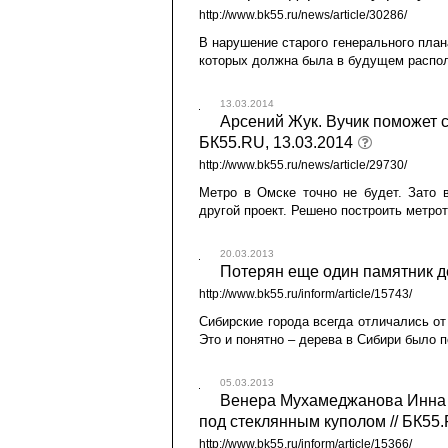
http://www.bk55.ru/news/article/30286/
В нарушение старого генерального план
которых должна была в будущем распол
13.03.2014
Арсений Жук. Вучик поможет с
БК55.RU, 13.03.2014
http://www.bk55.ru/news/article/29730/
Метро в Омске точно не будет. Зато в
другой проект. Решено построить метрот
20.03.2013
Потерян еще один памятник де
http://www.bk55.ru/inform/article/15743/
Сибирские города всегда отличались от
Это и понятно – дерева в Сибири было 
05.03.2013
Венера Мухамеджанова Инна С
под стеклянным куполом // БК55.
http://www.bk55.ru/inform/article/15366/