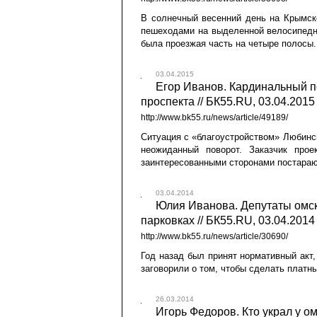
В солнечный весенний день на Крымск
пешеходами на выделенной велосипедно
была проезжая часть на четыре полосы.
03.04.2015
Егор Иванов. Кардинальный п
проспекта // БК55.RU, 03.04.2015
http://www.bk55.ru/news/article/49189/
Ситуация с «благоустройством» Любинск
неожиданный поворот. Заказчик прое
заинтересованными сторонами постараю
03.04.2014
Юлия Иванова. Депутаты омск
парковках // БК55.RU, 03.04.2014
http://www.bk55.ru/news/article/30690/
Год назад был принят нормативный акт,
заговорили о том, чтобы сделать платны
26.03.2014
Игорь Федоров. Кто украл у о