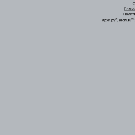
C
Польз
Полит
®
®
архи.ру
, archi.ru