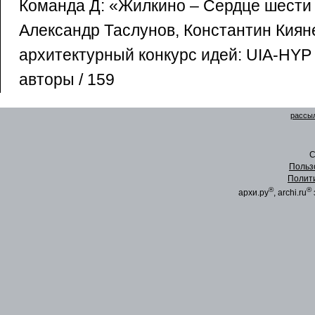
Команда Д: «Жилкино – Сердце шести 
Александр Таслунов, Константин Киян
архитектурный конкурс идей: UIA-HYP
авторы / 159
рассыл
C
Польз
Полит
®
®
архи.ру
, archi.ru