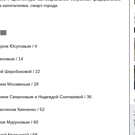
а капитализма, смарт-города.
ром Юсуповым / 4
ановым / 14
й Широбоковой / 22
ем Москвиным / 28
ием Смирновым и Надеждой Снигиревой / 36
антином Кияненко / 52
ом Муруновым / 60
ей Кривцовой / 68