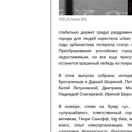
TATLIN News #91
стабильно держит градус раздраже
города для людей окрестила urban 
годы урбанистика потеряла статус
Преобразование российских гор
недостижимым, но все еще присут
останется крашеный лебедь из покры
В этом выпуске собраны интерв
Бросалиным и Дарьей Шориной, Пет
Катей Летуновской, Дмитрием М
Надеждой Снигиревой, Ириной Широ
В номере: слово на букву «у», p
«улучшайзинг», ответственный го
активизм, Генри Санофф, big data, 
класс, опыт самоорганизации, Н
«здоровье, безопасность, благополу