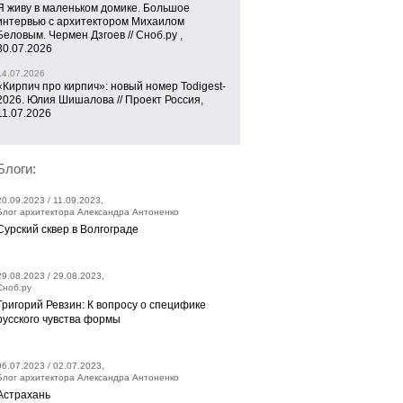
Я живу в маленьком домике. Большое
интервью с архитектором Михаилом
Беловым. Чермен Дзгоев // Сноб.ру ,
30.07.2026
14.07.2026
«Кирпич про кирпич»: новый номер Todigest-
2026. Юлия Шишалова // Проект Россия,
11.07.2026
Блоги:
20.09.2023 / 11.09.2023,
Блог архитектора Александра Антоненко
Сурский сквер в Волгограде
29.08.2023 / 29.08.2023,
Сноб.ру
Григорий Ревзин: К вопросу о специфике
русского чувства формы
06.07.2023 / 02.07.2023,
Блог архитектора Александра Антоненко
Астрахань