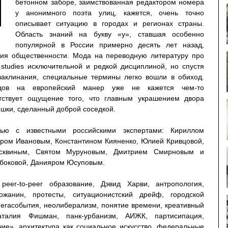
бетонном заборе, заимствованная редактором номера
у анонимного поэта улиц, кажется, очень точно
описывает ситуацию в городах и регионах страны.
Область знаний на букву «у», ставшая особенно
популярной в России примерно десять лет назад,
ния общественности. Мода на переводную литературу про
studies исключительной и редкой дисциплиной, но спустя
 заклинания, специальные термины легко вошли в обиход.
одов на европейский манер уже не кажется чем-то
ствует ощущение того, что главным украшением двора
шки, сделанный доброй соседкой.
ью с известными российскими экспертами: Кириллом
ром Ивановым, Константином Кияненко, Юлией Кривцовой,
осквиным, Святом Муруновым, Дмитрием Смирновым и
боковой, Данияром Юсуповым.
eer-to-peer образование, Дэвид Харви, антропология,
рожанин, протесты, ситуационистский дрейф, городской
мегасобытия, неолиберализм, понятие времени, креативный
аталия Фишман, панк-урбанизм, АИЖК, партисипация,
чие», архитектура как социальное искусство, федеральные