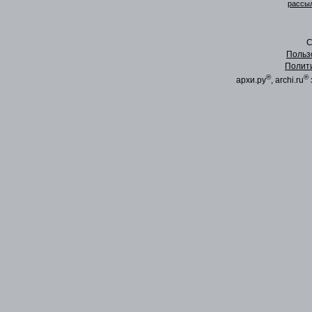
рассыл
C
Польз
Полит
®
®
архи.ру
, archi.ru