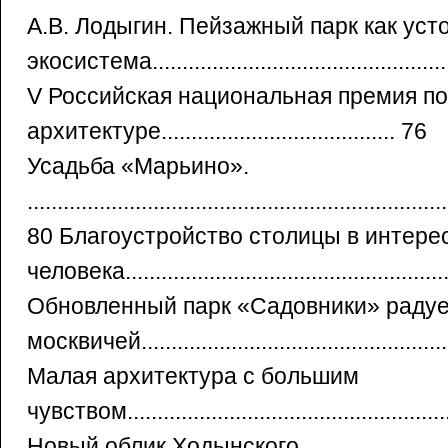
А.В. Лодыгин. Пейзажный парк как уст
экосистема................................................
V Российская национальная премия п
архитектуре....................................... 76
Усадьба «Марьино».
......................................................................
80 Благоустройство столицы в интере
человека......................................................
Обновленный парк «Садовники» радуе
москвичей...................................................
Малая архитектура с большим
чувством......................................................
Новый облик Ходынского