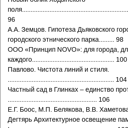
поля...............................................................
96
А.А. Земцов. Гипотеза Дьяковского го
городского этнического парка......... 98
ООО «Принцип NOVO»: для города, для
каждого.............................................
Павлово. Чистота линий и стиля.
.............................................................. 104
Частный сад в Глинках – единство пр
.................................................... 106
Е.Г. Боос, М.П. Белякова, В.В. Хаметова
Дегтярь Архитектурное освещение па