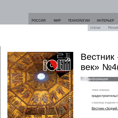
РОССИЯ
МИР
ТЕХНОЛОГИИ
ИНТЕРЬЕР
статьи
Росси
Вестник 
век» №4(
информация:
тема номера:
градостроительс
страница издания н
Вестник «Зодчий.