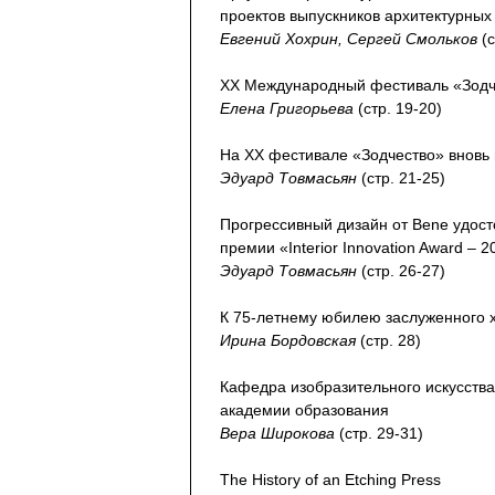
проектов выпускников архитектурных 
Евгений Хохрин, Сергей Смольков
(с
XX Международный фестиваль «Зодч
Елена Григорьева
(стр. 19-20)
На ХХ фестивале «Зодчество» вновь 
Эдуард Товмасьян
(стр. 21-25)
Прогрессивный дизайн от Bene удос
премии «Interior Innovation Award – 
Эдуард Товмасьян
(стр. 26-27)
К 75-летнему юбилею заслуженного 
Ирина Бордовская
(стр. 28)
Кафедра изобразительного искусства
академии образования
Вера Широкова
(стр. 29-31)
The History of an Etching Press