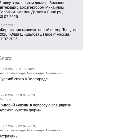
Я живу в маленьком домике. Большое
интервью с архитектором Михаилом
Беловым. Чермен Дзгоев // Сноб.ру ,
30.07.2026
14.07.2026
«Кирпич про кирпич»: новый номер Todigest-
2026. Юлия Шишалова // Проект Россия,
11.07.2026
Блоги:
20.09.2023 / 11.09.2023,
Блог архитектора Александра Антоненко
Сурский сквер в Волгограде
29.08.2023 / 29.08.2023,
Сноб.ру
Григорий Ревзин: К вопросу о специфике
русского чувства формы
06.07.2023 / 02.07.2023,
Блог архитектора Александра Антоненко
Астрахань