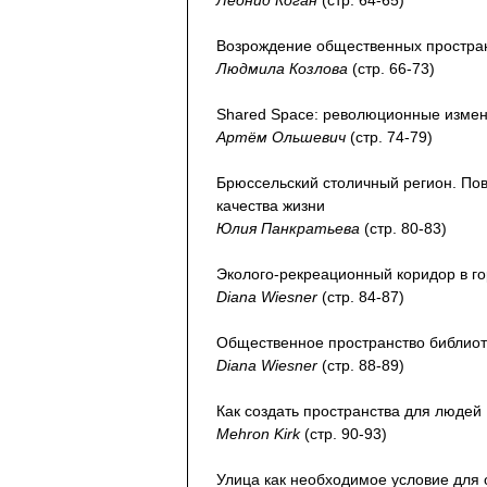
Леонид Коган
(стр. 64-65)
Возрождение общественных простран
Людмила Козлова
(стр. 66-73)
Shared Space: революционные измен
Артём Ольшевич
(стр. 74-79)
Брюссельский столичный регион. Пов
качества жизни
Юлия Панкратьева
(стр. 80-83)
Эколого-рекреационный коридор в г
Diana Wiesner
(стр. 84-87)
Общественное пространство библио
Diana Wiesner
(стр. 88-89)
Как создать пространства для людей
Mehron Kirk
(стр. 90-93)
Улица как необходимое условие для 