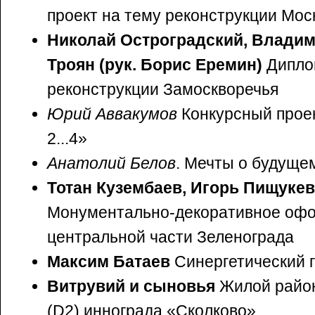
проект на тему реконструкции Мос
Николай Остроградский, Владим
Троян (рук. Борис Еремин)
Диплом
реконструкции Замоскворечья
Юрий Аввакумов
Конкурсный проек
2...4»
Анатолий Белов
. Мечты о будуще
Тотан Кузембаев, Игорь Пищукев
Монументально-декоративное оф
центральной части Зеленограда
Максим Батаев
Синергетический 
Витрувий и сыновья
Жилой район
(D2) иннограда «Сколково»