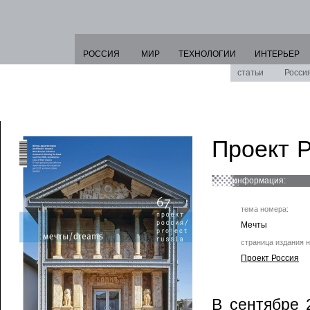
РОССИЯ
МИР
ТЕХНОЛОГИИ
ИНТЕРЬЕР
статьи
Росси
Проект 
информация:
тема номера:
Мечты
страница издания н
Проект Россия
В сентябре 