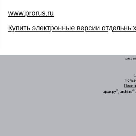
www.prorus.ru
Купить электронные версии отдельны
рассыл
C
Польз
Полит
®
®
архи.ру
, archi.ru