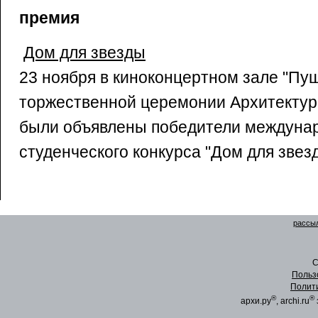
премия
Дом для звезды
23 ноября в киноконцертном зале "Пу
торжественной церемонии Архитекту
были объявлены победители междуна
студенческого конкурса "Дом для звез
рассыл
C
Польз
Полит
®
®
архи.ру
, archi.ru