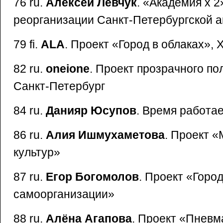
76 ru.
Алексей Левчук
. «Академия x 2
реорганизации Санкт-Петербургской 
79 fi.
ALA
. Проект «Город в облаках», 
82 ru.
oneione
. Проект прозрачного по
Санкт-Петербург
84 ru.
Данияр Юсупов
. Время работае
86 ru.
Алия Ишмухаметова
. Проект 
культур»
87 ru.
Егор Богомолов
. Проект «Горо
самоорганизации»
88 ru.
Алёна Агапова
. Проект «Пневм