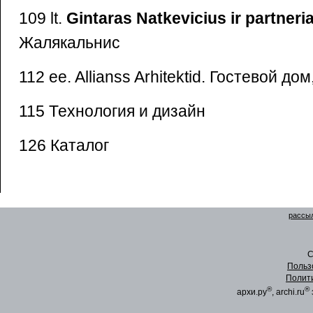
109 lt.
Gintaras Natkevicius ir partneria
Жалякальнис
112 ee. Allianss Arhitektid. Гостевой д
115 Технология и дизайн
126 Каталог
рассыл
C
Польз
Полит
®
®
архи.ру
, archi.ru