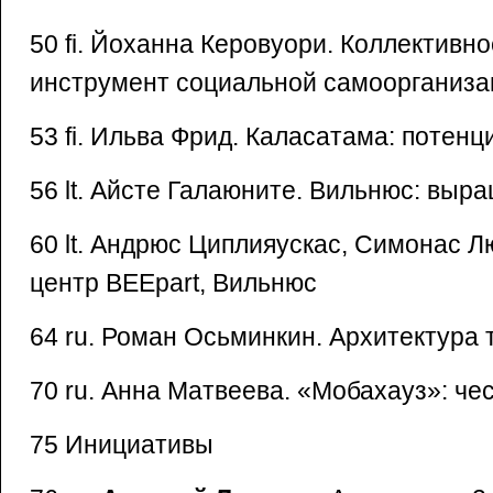
50 fi. Йоханна Керовуори. Коллективн
инструмент социальной самоорганиза
53 fi. Ильва Фрид. Каласатама: потен
56 lt. Айсте Галаюните. Вильнюс: выр
60 lt. Андрюс Циплияускас, Симонас 
центр BEEpart, Вильнюс
64 ru. Роман Осьминкин. Архитектура
70 ru. Анна Матвеева. «Мобахауз»: ч
75 Инициативы