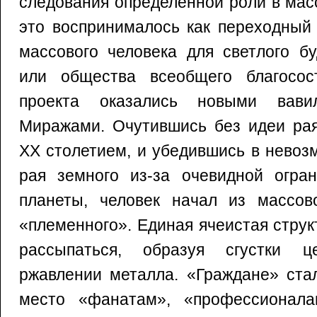
следования определенной роли в мас
это воспринималось как переходный 
массового человека для светлого б
или общества всеобщего благосос
проекта оказались новыми вави
Миражами. Очутившись без идеи рая
XX столетием, и убедившись в невоз
рая земного из-за очевидной огран
планеты, человек начал из массов
«племенного». Единая ячеистая стру
рассыпаться, образуя сгустки ц
ржавлении металла. «Граждане» стал
место «фанатам», «профессионалам