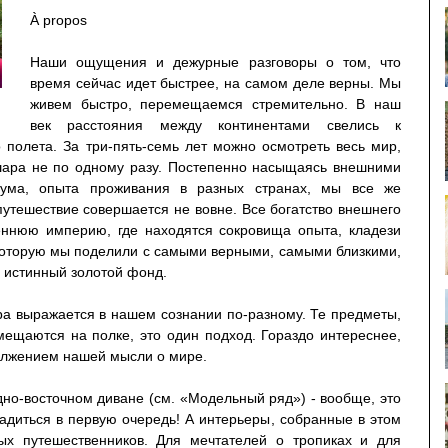
À propos
Наши ощущения и дежурные разговоры о том, что
время сейчас идет быстрее, на самом деле верны. Мы
живем быстро, перемещаемся стремительно. В наш
век расстояния между континентами свелись к
 полета. За три-пять-семь лет можно осмотреть весь мир,
 шара не по одному разу. Постепенно насыщаясь внешними
зума, опыта проживания в разных странах, мы все же
путешествие совершается не вовне. Все богатство внешнего
еннюю империю, где находятся сокровища опыта, кладези
 которую мы поделили с самыми верными, самыми близкими,
истинный золотой фонд.
ра выражается в нашем сознании по-разному. Те предметы,
ещаются на полке, это один подход. Гораздо интереснее,
должением нашей мысли о мире.
но-восточном диване (см. «Модельный ряд») - вообще, это
адиться в первую очередь! А интерьеры, собранные в этом
ых путешественников. Для мечтателей о тропиках и для