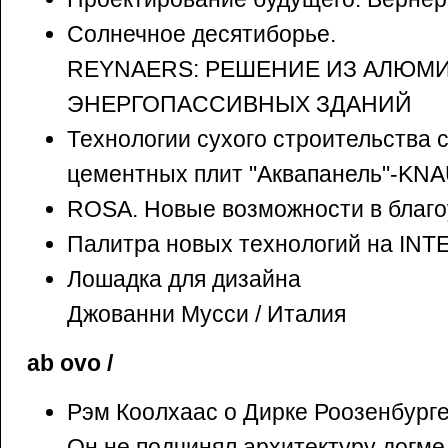
Солнечное десятиборье.
REYNAERS: РЕШЕНИЕ ИЗ АЛЮМ
ЭНЕРГОПАССИВНЫХ ЗДАНИЙ
Технологии сухого строительства
цементных плит "Аквапанель"-KN
ROSA. Новые возможности в благо
Палитра новых технологий на IN
Лошадка для дизайна
Джованни Мусси / Италия
ab ovo /
Рэм Коолхаас о Дирке Роозенбурге
Он не подчинял архитектуру догме..