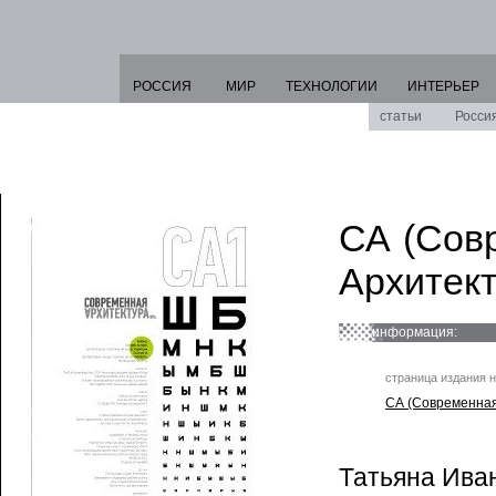
РОССИЯ
МИР
ТЕХНОЛОГИИ
ИНТЕРЬЕР
статьи
Росси
СА (Сов
Архитект
информация:
страница издания н
СА (Современная 
Татьяна Ива