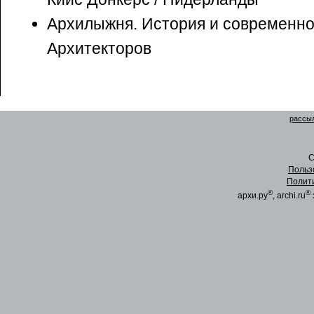
Архилыжня. История и современно
Архитекторов
рассыл
C
Польз
Полит
®
®
архи.ру
, archi.ru