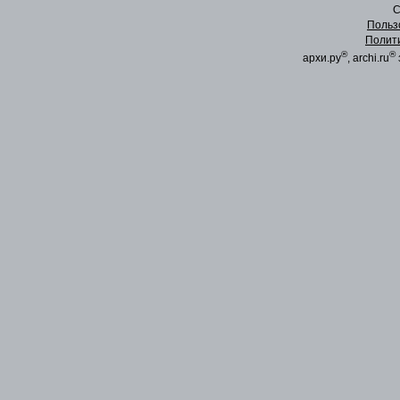
C
Польз
Полит
®
®
архи.ру
, archi.ru