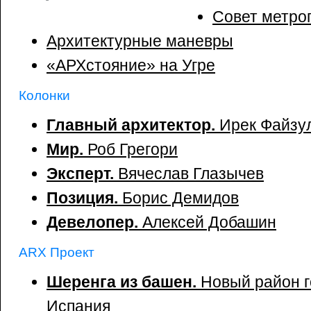
Совет метро
Архитектурные маневры
«АРХстояние» на Угре
Колонки
Главный архитектор.
Ирек Файзу
Мир.
Роб Грегори
Эксперт.
Вячеслав Глазычев
Позиция.
Борис Демидов
Девелопер.
Алексей Добашин
ARX Проект
Шеренга из башен.
Новый район г
Испания