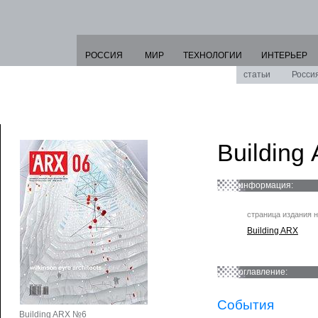
РОССИЯ
МИР
ТЕХНОЛОГИИ
ИНТЕРЬЕР
статьи
Росси
Buildin
информация:
страница издания н
Building ARX
оглавление:
События
Building ARX №6