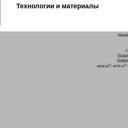
Технологии и материалы
рассыл
C
Польз
Полит
®
®
архи.ру
, archi.ru