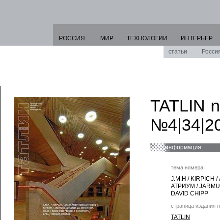
РОССИЯ
МИР
ТЕХНОЛОГИИ
ИНТЕРЬЕР
статьи
Росси
TATLIN 
№4|34|2
информация:
тема номера:
J.M.H / KIRPICH
АТРИУМ / JARMU
DAVID CHIPP
страница издания н
TATLIN