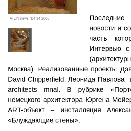
Последни
TATLIN news №4|34|2006
новости и с
часть кото
Интервью с
(архитектур
Москва). Реализованные проекты Дэ
David Chipperfield, Леонида Павлова 
architects mnal. В рубрике «Пор
немецкого архитектора Юргена Мейер
ART-объект – инсталляция Алекса
«Блуждающие стены».