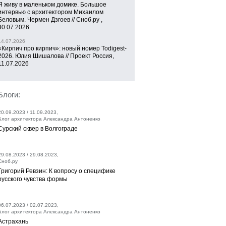
Я живу в маленьком домике. Большое
интервью с архитектором Михаилом
Беловым. Чермен Дзгоев // Сноб.ру ,
30.07.2026
14.07.2026
«Кирпич про кирпич»: новый номер Todigest-
2026. Юлия Шишалова // Проект Россия,
11.07.2026
Блоги:
20.09.2023 / 11.09.2023,
Блог архитектора Александра Антоненко
Сурский сквер в Волгограде
29.08.2023 / 29.08.2023,
Сноб.ру
Григорий Ревзин: К вопросу о специфике
русского чувства формы
06.07.2023 / 02.07.2023,
Блог архитектора Александра Антоненко
Астрахань