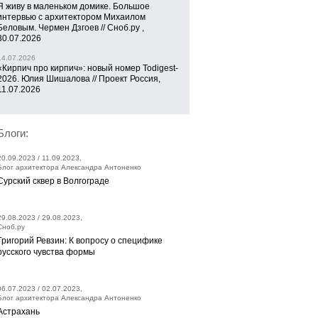
Я живу в маленьком домике. Большое
интервью с архитектором Михаилом
Беловым. Чермен Дзгоев // Сноб.ру ,
30.07.2026
14.07.2026
«Кирпич про кирпич»: новый номер Todigest-
2026. Юлия Шишалова // Проект Россия,
11.07.2026
Блоги:
20.09.2023 / 11.09.2023,
Блог архитектора Александра Антоненко
Сурский сквер в Волгограде
29.08.2023 / 29.08.2023,
Сноб.ру
Григорий Ревзин: К вопросу о специфике
русского чувства формы
06.07.2023 / 02.07.2023,
Блог архитектора Александра Антоненко
Астрахань