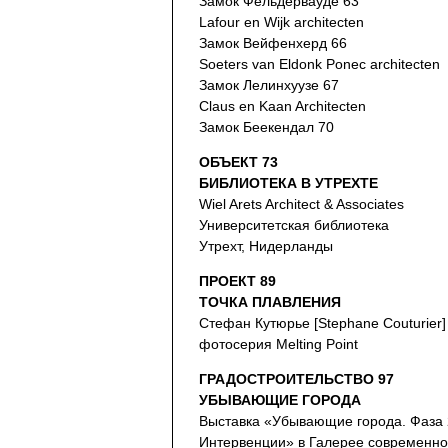
Замок Фельдервауде 63
Lafour en Wijk architecten
Замок Вейфенхерд 66
Soeters van Eldonk Ponec architecten
Замок Лелинхуузе 67
Claus en Kaan Architecten
Замок Беекендал 70
ОБЪЕКТ 73
БИБЛИОТЕКА В УТРЕХТЕ
Wiel Arets Architect & Associates
Университетская библиотека
Утрехт, Нидерланды
ПРОЕКТ 89
ТОЧКА ПЛАВЛЕНИЯ
Стефан Кутюрье [Stephane Couturier]
фотосерия Melting Point
ГРАДОСТРОИТЕЛЬСТВО 97
УБЫВАЮЩИЕ ГОРОДА
Выставка «Убывающие города. Фаза 
Интервенции» в Галерее современног