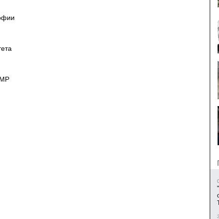
офии
тета
AMP