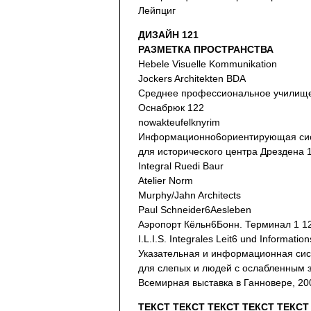
Лейпциг
ДИЗАЙН 121
РАЗМЕТКА ПРОСТРАНСТВА
Hebele Visuelle Kommunikation
Jockers Architekten BDA
Среднее профессиональное училищ
Оснабрюк 122
nowakteufelknyrim
Информационно6ориентирующая си
для исторического центра Дрездена 
Integral Ruedi Baur
Atelier Norm
Murphy/Jahn Architects
Paul Schneider6Aesleben
Аэропорт Кёльн6Бонн. Терминал 1 1
I.L.I.S. Integrales Leit6 und Informati
Указательная и информационная си
для слепых и людей с ослабленным 
Всемирная выставка в Ганновере, 20
ТЕКСТ ТЕКСТ ТЕКСТ ТЕКСТ ТЕКСТ