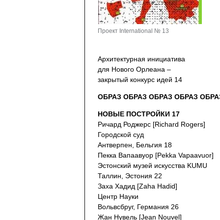
Проект International № 13
Архитектурная инициатива
для Нового Орлеана –
закрытый конкурс идей 14
ОБРАЗ ОБРАЗ ОБРАЗ ОБРАЗ ОБРА
НОВЫЕ ПОСТРОЙКИ 17
Ричард Роджерс [Richard Rogers]
Городской суд
Антверпен, Бельгия 18
Пекка Вапаавуор [Pekka Vapaavuor]
Эстонский музей искусства KUMU
Таллин, Эстония 22
Заха Хадид [Zaha Hadid]
Центр Науки
Вольвсбруг, Германия 26
Жан Нувель [Jean Nouvel]