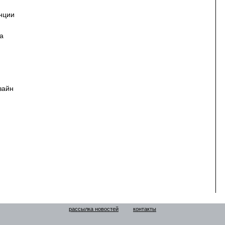
нции
а
зайн
рассылка новостей
контакты