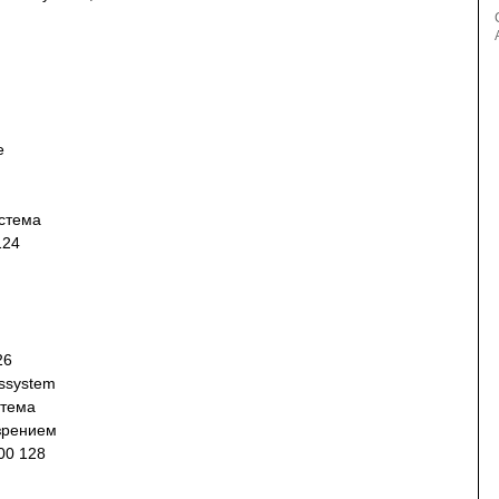
е
стема
124
26
onssystem
стема
зрением
00 128