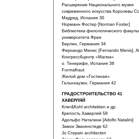
Расширение Национального музея
современного искусства Королевы С
Мадрид, Испания 30
Норманн Фостер [Norman Foster]
Библиотека филологического факуль
университета Фрее
Берлин, Германия 34
Фернандо Менис [Fernando Menis], 
Конгресс6центр «Магма»
о. Тенерифе, Испания 38
Formalhaut
Жилой дом «Гостиная»
Гельнхаузен, Германия 42
ГРАДОСТРОИТЕЛЬСТВО 41
ХАВЕРЛЯЙ
Krier&Kohl architekten и др.
Крепость Хаверляй 58
Адольфо Наталини [Adolfo Natalini]
Замок Званенстеде 62
Jo Crepain architecten