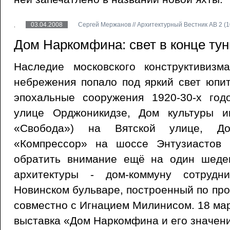
03.04.2008
Сергей Мержанов // Архитектурный Вестник АВ 2 (10
Дом Наркомфина: свет в конце ту
Наследие московского конструктивизм
небрежения попало под яркий свет юпи
эпохальные сооружения 1920-30-х го
улице Орджоникидзе, Дом культуры и
«Свобода») на Вятской улице, До
«Компрессор» на шоссе Энтузиастов
обратить внимание ещё на один шедев
архитектуры - дом-коммуну сотрудн
Новинском бульваре, построенный по про
совместно с Игнацием Милинисом. 18 ма
выставка «Дом Наркомфина и его значен