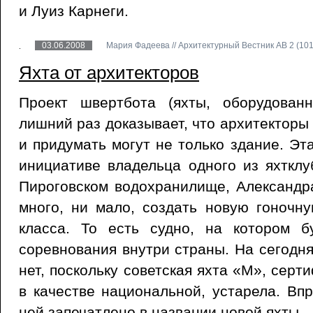
и Луиз Карнеги.
03.06.2008
Мария Фадеева // Архитектурный Вестник АВ 2 (101)
Яхта от архитекторов
Проект швертбота (яхты, оборудован
лишний раз доказывает, что архитекторы 
и придумать могут не только здание. Эт
инициативе владельца одного из яхткл
Пироговском водохранилище, Александр
много, ни мало, создать новую гоночн
класса. То есть судно, на котором б
соревнования внутри страны. На сегодн
нет, поскольку советская яхта «М», сер
в качестве национальной, устарела. Вп
ней запечатлено в названии новой яхты.