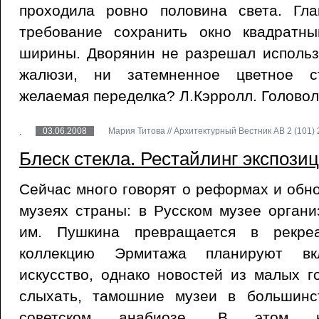
проходила ровно половина света. Гл
требование сохранить окно квадратн
ширины. Дворянин не разрешал использ
жалюзи, ни затемненное цветное с
желаемая переделка? Л.Кэрролл. Голово
03.06.2008
Мария Титова // Архитектурный Вестник АВ 2 (101) 
Блеск стекла. Рестайлинг экспозиц
Сейчас много говорят о реформах и обн
музеях страны: в Русском музее орган
им. Пушкина превращается в рекреа
коллекцию Эрмитажа планируют вк
искусство, однако новостей из малых г
слыхать, тамошние музеи в большинс
советском анабиозе. В этом ко