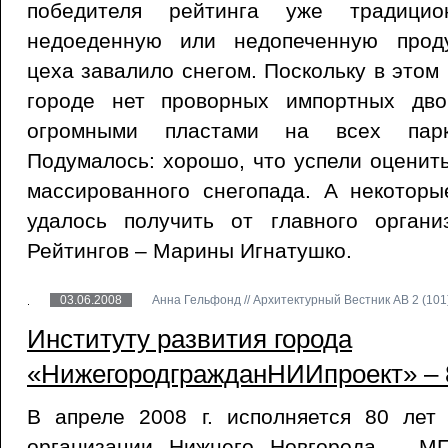
победителя рейтинга уже традици
недоеденную или недопеченную проду
цеха завалило снегом. Поскольку в этом
городе нет проворных импортных дво
огромными пластами на всех парк
Подумалось: хорошо, что успели оценить
массированного снегопада. А некотор
удалось получить от главного органи
Рейтингов – Марины Игнатушко.
03.06.2008
Анна Гельфонд // Архитектурный Вестник АВ 2 (101)
Институту развития города
«НижегородгражданНИИпроект» – 
В апреле 2008 г. исполняется 80 лет
организации Нижнего Новгорода – МП