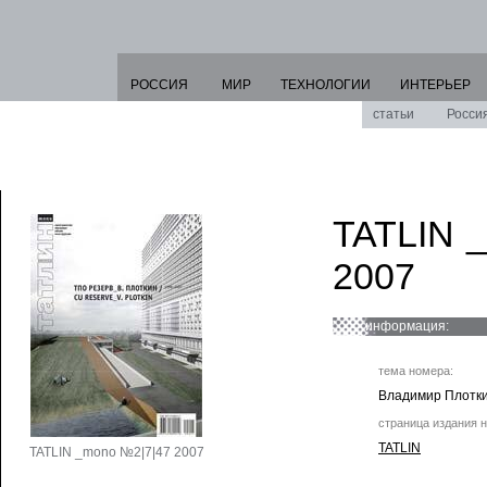
РОССИЯ
МИР
ТЕХНОЛОГИИ
ИНТЕРЬЕР
статьи
Росси
TATLIN 
2007
информация:
тема номера:
Владимир Плотк
страница издания н
TATLIN
TATLIN _mono №2|7|47 2007