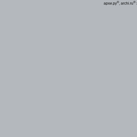
®
®
архи.ру
, archi.ru