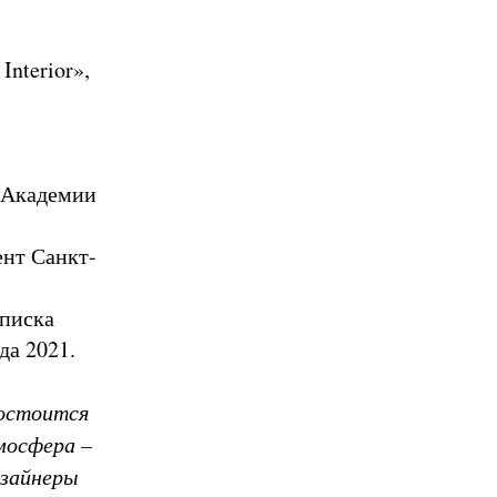
nterior»,
я Академии
ент Санкт-
списка
да 2021.
остоится
мосфера –
изайнеры