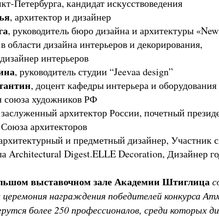
нкт-Петербурга, кандидат искусствоведения
ья
, архитектор и дизайнер
га
, руководитель бюро дизайна и архитектуры «New I
 в области дизайна интерьеров и декорирования,
дизайнер интерьеров
ина
, руководитель студии “Jeevaa design”
тантин
, доцент кафедры интерьера и оборудовани
н союза художников РФ
, заслуженный архитектор России, почетный презид
 Союза архитекторов
 архитектурный и предметный дизайнер, Участник 
 Architectural Digest.ELLE Decoration, Дизайнер го
Большом выставочном зале Академии Штиглица
с
 церемония награждения победителей конкурса Ат
берутся более 250 профессионалов, среди которых д