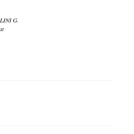
LINI G.
at