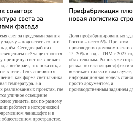
ак соавтор:
Префабрикация плю
ктура света за
новая логистика стр
лами фасада
емя свет за пределами здания
Доля префабрицированных зда
у задачу – подсветить то, что
России – всего 6%. При этом
ь днём. Сегодня работа с
производство домокомплектов 
освещением всё чаще строится
15–20% в год, а ТИМ с 2025 го
у принципу: свет не заливает
обязательным. Рынок уже созре
ю, а выбирает, что показать, а
рывка, но настоящая эффектив
ить в тени. Тень становится
возникает только в том случае,
шения, как форма светильника
информационная модель стано
вая температура. На
просто документом, а
х реализованных проектах, где
производственным заданием дл
тся уличное освещение
можно увидеть, как по-разному
цип работает в исторической
современном ландшафте и в
 общественном пространстве.