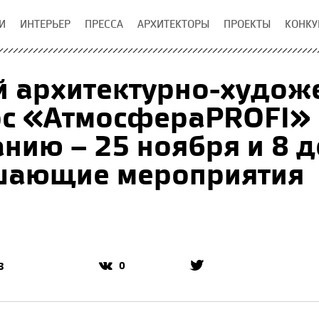
И
ИНТЕРЬЕР
ПРЕССА
АРХИТЕКТОРЫ
ПРОЕКТЫ
КОНКУ
й архитектурно-худож
с «АтмосфераPROFI» 
нию – 25 ноября и 8 
шающие мероприятия
0
3