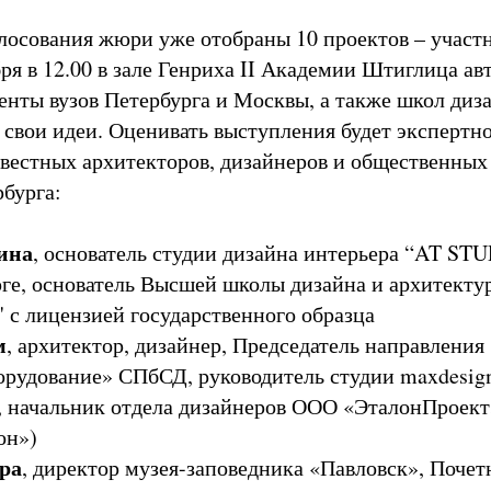
олосования жюри уже отобраны 10 проектов – участ
ря в 12.00 в зале Генриха II Академии Штиглица ав
денты вузов Петербурга и Москвы, а также школ диз
 свои идеи. Оценивать выступления будет экспертн
звестных архитекторов, дизайнеров и общественных
бурга:
ина
, основатель студии дизайна интерьера “AT ST
ге, основатель Высшей школы дизайна и архитекту
" с лицензией государственного образца
м
, архитектор, дизайнер, Председатель направления
орудование» СПбСД, руководитель студии maxdesig
, начальник отдела дизайнеров ООО «ЭталонПроект
он»)
ра
, директор музея-заповедника «Павловск», Поче