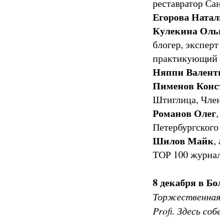
реставратор Са
Егорова Натал
Кулекина Оль
блогер, эксперт
практикующий 
Няппи Валент
Пименов Конс
Штиглица, Чле
Романов Олег
Петербургского
Шилов Майк
,
ТОР 100 журнала
8 декабря в 
Торжественная
Profi. Здесь со