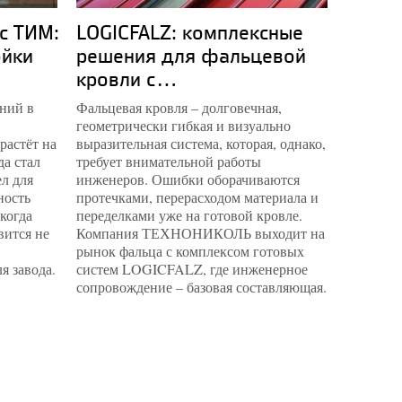
с ТИМ:
LOGICFALZ: комплексные
Компл
ойки
решения для фальцевой
музей
кровли с...
опыт.
ний в
Фальцевая кровля – долговечная,
Пермская
геометрически гибкая и визуально
наконец 
растёт на
выразительная система, которая, однако,
спроекти
да стал
требует внимательной работы
музейны
л для
инженеров. Ошибки оборачиваются
архитект
ность
протечками, перерасходом материала и
инженерн
 когда
переделками уже на готовой кровле.
квадрат
вится не
Компания ТЕХНОНИКОЛЬ выходит на
специал
рынок фальца с комплексом готовых
подобра
я завода.
систем LOGICFALZ, где инженерное
каждую з
сопровождение – базовая составляющая.
фондохр
микрокл
поверхн
простран