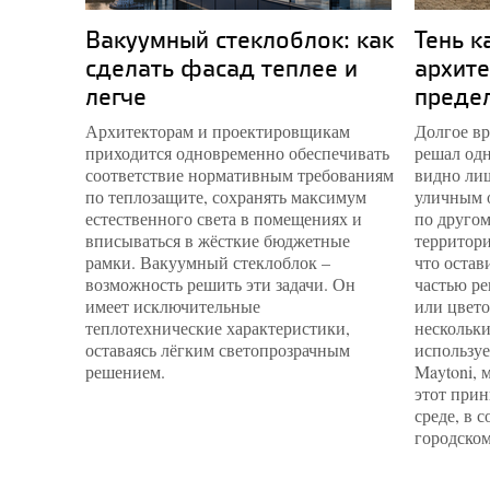
Вакуумный стеклоблок: как
Тень к
сделать фасад теплее и
архите
легче
преде
Архитекторам и проектировщикам
Долгое вр
приходится одновременно обеспечивать
решал одн
соответствие нормативным требованиям
видно лиш
по теплозащите, сохранять максимум
уличным 
естественного света в помещениях и
по другом
вписываться в жёсткие бюджетные
территори
рамки. Вакуумный стеклоблок –
что остав
возможность решить эти задачи. Он
частью ре
имеет исключительные
или цвето
теплотехнические характеристики,
нескольки
оставаясь лёгким светопрозрачным
используе
решением.
Maytoni, 
этот прин
среде, в 
городском