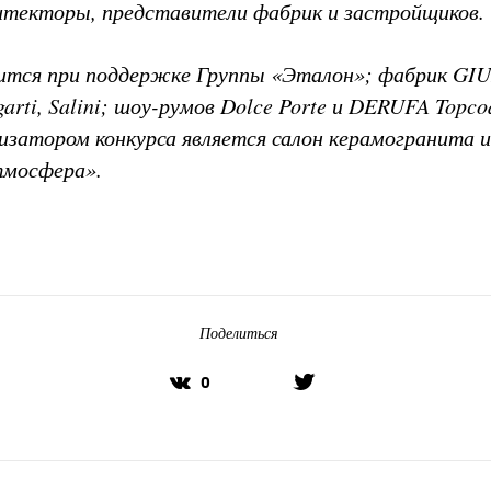
итекторы, представители фабрик и застройщиков.
ится при поддержке Группы «Эталон»; фабрик GIU
garti, Salini; шоу-румов D
olce
Porte и DERUFA Topco
низатором конкурса является салон керамогранита и
тмосфера».
Поделиться
0