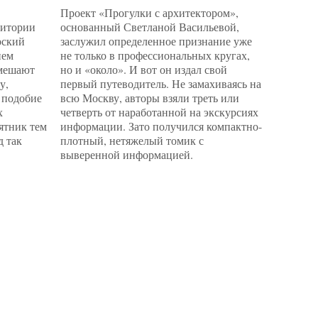
Проект «Прогулки с архитектором»,
Вроде о
ритории
основанный Светланой Васильевой,
объектов
рский
заслужил определенное признание уже
задачу с
нем
не только в профессиональных кругах,
русском 
 мешают
но и «около». И вот он издал свой
«8 линий
у,
первый путеводитель. Не замахиваясь на
Музея пр
 подобие
всю Москву, авторы взяли треть или
Делегатс
х
четверть от наработанной на экскурсиях
кота. «В
мятник тем
информации. Зато получился компактно-
Наблюда
д так
плотный, нетяжелый томик с
между п
выверенной информацией.
прилавко