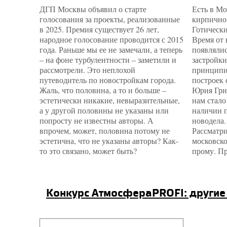
ДГП Москвы объявил о старте
Есть в М
голосования за проекты, реализованные
кирпичног
в 2025. Премия существует 26 лет,
Готически
народное голосование проводится с 2015
Время от
года. Раньше мы ее не замечали, а теперь
появлялис
– на фоне турбулентности – заметили и
застройки
рассмотрели. Это неплохой
принципи
путеводитель по новостройкам города.
построек 
Жаль, что половина, а то и больше –
Юрия Гри
эстетически никакие, невыразительные,
нам стало
а у другой половины не указаны или
наличии п
попросту не известны авторы. А
новодела.
впрочем, может, половина потому не
Рассматри
эстетична, что не указаны авторы? Как-
московск
то это связано, может быть?
прому. Пр
конкурс АтмосфераPROFI: другие