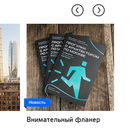
Новость
Новость
Внимательный фланер
Кот-к