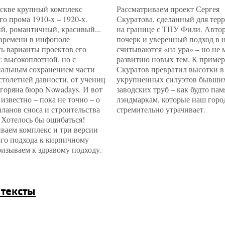
оскве крупный комплекс
Рассматриваем проект Сергея
о прома 1910-х – 1920-х.
Скуратова, сделанный для тер
й, романтичный, красивый...
на границе с ТПУ Фили. Авто
 времени в инфополе
почерк и уверенный подход в 
ь варианты проектов его
считываются «на ура» – но не
: высокоплотной, но с
развитию новых тем. К пример
альным сохранением части
Скуратов превратил высотки в
столетней давности, от учениц
укрупненных силуэтов бывши
горяна бюро Nowadays. И вот
заводских труб – как будто па
 известно – пока не точно – о
лэндмаркам, которые наш горо
ланов сноса и строительства
стремительно утрачивает.
 Хотелось бы ошибаться!
ваем комплекс и три версии
ого подхода к кирпичному
изываем к здравому подходу.
 тексты