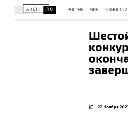
РОССИЯ
МИР
ТЕХНОЛОГИ
Шесто
конкур
оконча
завер
22 Ноября 202