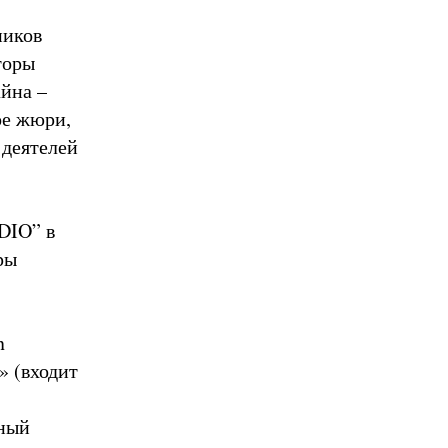
ников
торы
айна –
ое жюри,
 деятелей
UDIO” в
ры
n
» (входит
тный