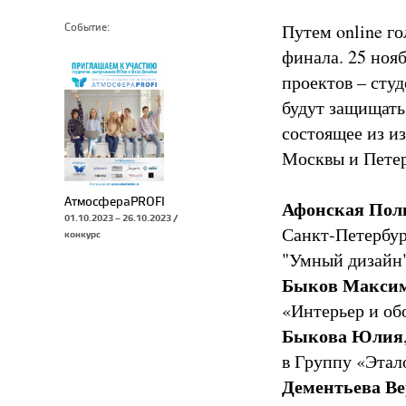
Путем online г
Событие:
финала. 25 нояб
проектов – сту
будут защищать
состоящее из и
Москвы и Петер
АтмосфераPROFI
Афонская Пол
01.10.2023 – 26.10.2023 /
Санкт-Петербур
конкурс
"Умный дизайн
Быков Макси
«Интерьер и об
Быкова Юлия
в Группу «Этал
Дементьева Ве