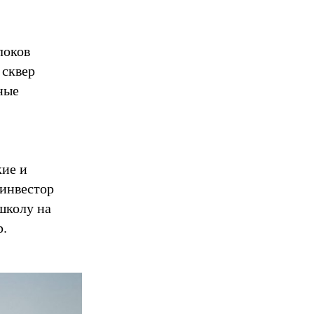
локов
 сквер
ные
кие и
 инвестор
школу на
р.