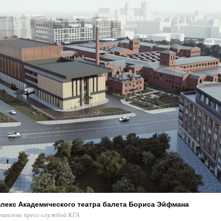
лекс Академического театра балета Бориса Эйфмана
тавлено пресс-службой КГА