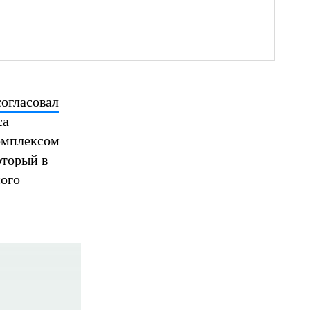
согласовал
са
комплексом
оторый в
ного