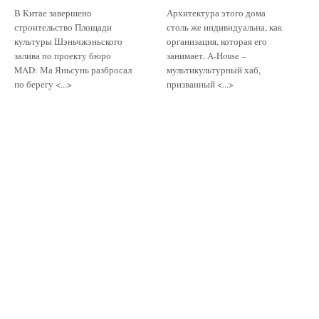
В Китае завершено
Архитектура этого дома
строительство Площади
столь же индивидуальна, как
культуры Шэньчжэньского
организация, которая его
залива по проекту бюро
занимает. A-House –
MAD: Ма Яньсунь разбросал
мультикультурный хаб,
по берегу <...>
призванный <...>