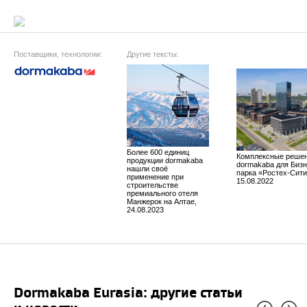
Поставщики, технологии:
Другие тексты:
Более 600 единиц
Комплексные реше
продукции dormakaba
dormakaba для Бизн
нашли своё
парка «Ростех-Сити
применение при
15.08.2022
строительстве
премиального отеля
Манжерок на Алтае,
24.08.2023
dormakaba Eurasia: другие статьи