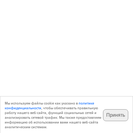
Мы используем файлы cookie как указано в
политике
конфиденциальности
, чтобы обеспечивать правильную
работу нашего веб-сайта, функций социальных сетей и
Принять
анализировать сетевой трафик. Мы также предоставляем
подпишитесь на наш
✕
телеграм @archi_ru
информацию об использовании вами нашего веб-сайта
аналитическим системам.