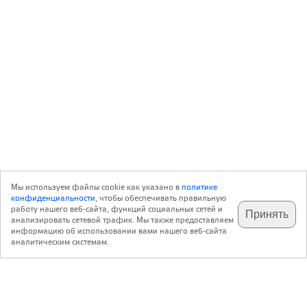
Мы используем файлы cookie как указано в
политике
конфиденциальности
, чтобы обеспечивать правильную
работу нашего веб-сайта, функций социальных сетей и
Принять
анализировать сетевой трафик. Мы также предоставляем
подпишитесь на наш
✕
телеграм @archi_ru
информацию об использовании вами нашего веб-сайта
аналитическим системам.
с 20 июля 1999 г.