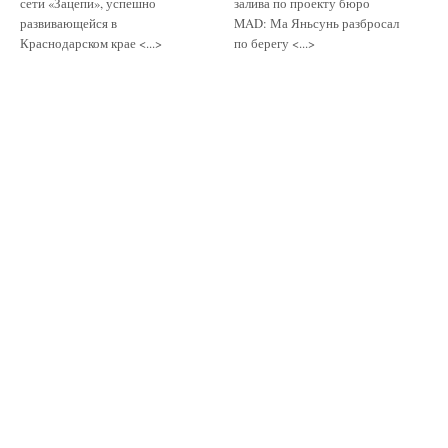
сети «Зацепи», успешно
залива по проекту бюро
развивающейся в
MAD: Ма Яньсунь разбросал
Краснодарском крае <...>
по берегу <...>