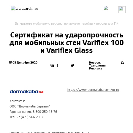
Россия
Мир
Технологии
Интерьер
Пресса
Архитекторы
Вы читаете мобильную версию, но можете
перейти к версии для ПК
Проекты
Конкурсы
События
Книги
Вакансии
Сертификат на ударопрочность
для мобильных стен Variflex 100
send.project
Анонсы конкурсов
Блог
и Variflex Glass
Журнал
Интервью
Исследование
Мнение
Обзор
Объект
Результаты конкурса
08 Декабря 2020
Новость
Технологии
1
Реклама
Репортаж
Рецензия
Архитектура
Выставка
Дизайн
Иностранцы в России
Интерьер
Книги
Наследие
Образование
Урбанистика
https://www.dormakaba.com/ru-ru
Эко
Контакты:
ООО "Дормакаба Евразия"
Горячая линия: 8-800-250-15-76
Тел. +7 (495) 966-20-50