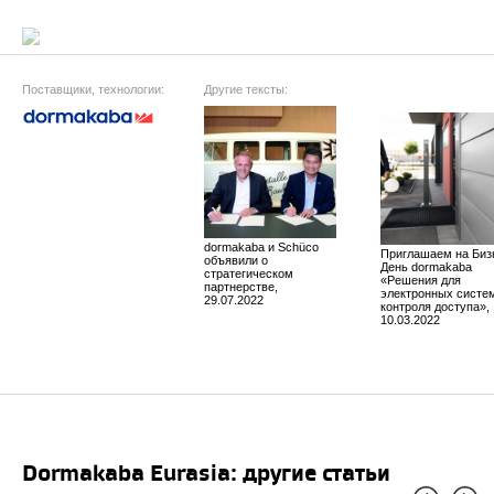
Поставщики, технологии:
Другие тексты:
dormakaba и Schüco
Приглашаем на Биз
объявили о
День dormakaba
стратегическом
«Решения для
партнерстве,
электронных систе
29.07.2022
контроля доступа»,
10.03.2022
dormakaba Eurasia: другие статьи