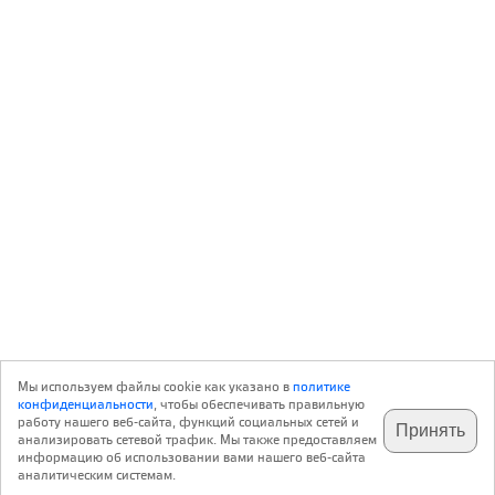
Мы используем файлы cookie как указано в
политике
конфиденциальности
, чтобы обеспечивать правильную
работу нашего веб-сайта, функций социальных сетей и
Принять
анализировать сетевой трафик. Мы также предоставляем
подпишитесь на наш
✕
телеграм @archi_ru
информацию об использовании вами нашего веб-сайта
аналитическим системам.