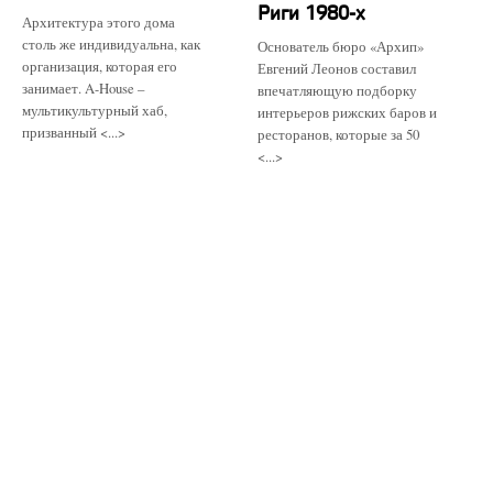
Риги 1980-х
Архитектура этого дома
столь же индивидуальна, как
Основатель бюро «Архип»
организация, которая его
Евгений Леонов составил
занимает. A-House –
впечатляющую подборку
мультикультурный хаб,
интерьеров рижских баров и
призванный <...>
ресторанов, которые за 50
<...>