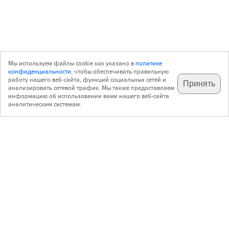
Мы используем файлы cookie как указано в
политике
конфиденциальности
, чтобы обеспечивать правильную
работу нашего веб-сайта, функций социальных сетей и
Принять
анализировать сетевой трафик. Мы также предоставляем
подпишитесь на наш
✕
телеграм @archi_ru
информацию об использовании вами нашего веб-сайта
аналитическим системам.
с 20 июля 1999 г.
Версия для ПК
Пользовательское соглашение
Контакты
Политика конфиденциальности
О нас
ООО «Архи.ру»
. Все права защищены.
®
®
архи.ру
, archi.ru