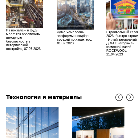
Из вокзала – в фуд-
Дома-хамелеоны,
Строительный сезо
молл: как обеспечить
экофермы и подбор
2023: быстро строи
пожарную
соседей по характеру,
тёплый загородный
безопасность в
01.07.2023
ДОМ с негорючей
исторической
каменной ватой
постройке, 07.07.2023
ROCKWOOL,
21.04.2023
Технологии и материалы