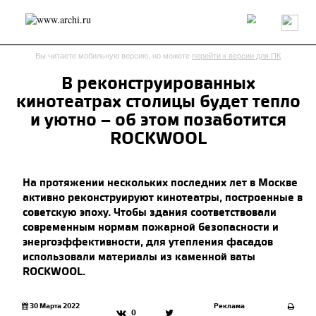
Россия
Мир
Технологии
Интерьер
Пресса
Архитекторы
Вы читаете мобильную версию, но можете
перейти к версии для ПК
Проекты
Конкурсы
События
Книги
Вакансии
В реконструированных
кинотеатрах столицы будет тепло
send.project
Анонсы конкурсов
Блог
и уютно – об этом позаботится
Журнал
Интервью
Исследование
Мнение
ROCKWOOL
Обзор
Объект
Результаты конкурса
Репортаж
Рецензия
Архитектура
Выставка
На протяжении нескольких последних лет в Москве
Дизайн
Иностранцы в России
Интерьер
активно реконструируют кинотеатры, построенные в
Книги
Наследие
Образование
Урбанистика
советскую эпоху. Чтобы здания соответствовали
Эко
современным нормам пожарной безопасности и
энергоэффективности, для утепления фасадов
использовали материалы из каменной ваты
ROCKWOOL.
30 Марта 2022
Реклама
0