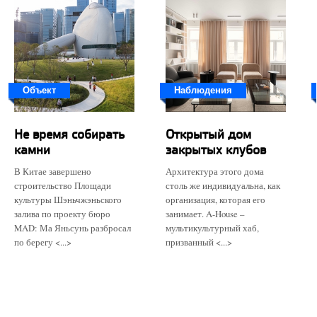
Объект
Наблюдения
Не время собирать
Открытый дом
камни
закрытых клубов
В Китае завершено
Архитектура этого дома
строительство Площади
столь же индивидуальна, как
культуры Шэньчжэньского
организация, которая его
залива по проекту бюро
занимает. A-House –
MAD: Ма Яньсунь разбросал
мультикультурный хаб,
по берегу <...>
призванный <...>