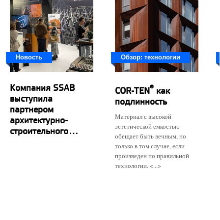
Новость
Обзор: технологии
Компания SSAB
®
COR-TEN
как
выступила
подлинность
партнером
Материал с высокой
архитектурно-
эстетической емкостью
строительного...
обещает быть вечным, но
только в том случае, если
произведен по правильной
технологии. <...>