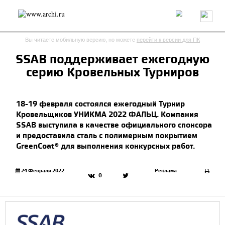
Россия
Мир
Технологии
Интерьер
Пресса
Архитекторы
Вы читаете мобильную версию, но можете
перейти к версии для ПК
Проекты
Конкурсы
События
Книги
Вакансии
SSAB поддерживает ежегодную
серию Кровельных Турниров
send.project
Анонсы конкурсов
Блог
Журнал
Интервью
Исследование
Мнение
18-19 февраля состоялся ежегодный Турнир
Обзор
Объект
Результаты конкурса
Кровельщиков УНИКМА 2022 ФАЛЬЦ. Компания
Репортаж
Рецензия
Архитектура
Выставка
SSAB выступила в качестве официального спонсора
Дизайн
Иностранцы в России
Интерьер
и предоставила сталь с полимерным покрытием
Книги
Наследие
Образование
Урбанистика
GreenCoat® для выполнения конкурсных работ.
Эко
24 Февраля 2022
Реклама
0