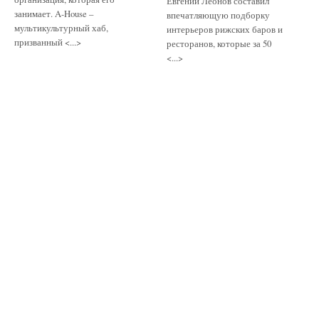
Евгений Леонов составил
занимает. A-House –
впечатляющую подборку
мультикультурный хаб,
интерьеров рижских баров и
призванный <...>
ресторанов, которые за 50
<...>