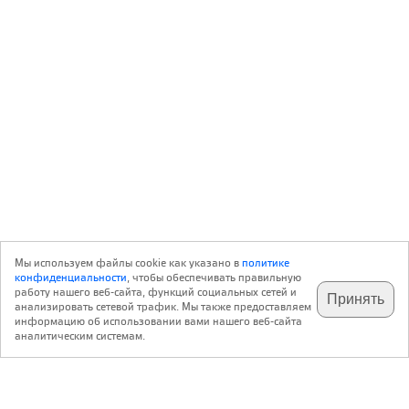
Мы используем файлы cookie как указано в
политике
конфиденциальности
, чтобы обеспечивать правильную
работу нашего веб-сайта, функций социальных сетей и
Принять
анализировать сетевой трафик. Мы также предоставляем
подпишитесь на наш
✕
телеграм @archi_ru
информацию об использовании вами нашего веб-сайта
аналитическим системам.
с 20 июля 1999 г.