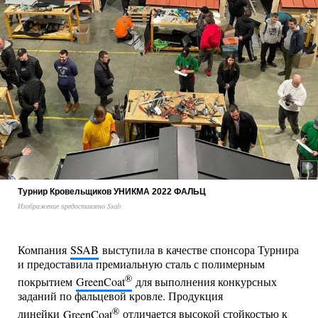
Турнир Кровельщиков УНИКМА 2022 ФАЛЬЦ
Изображение предоставлено Ssab
Компания
SSAB
выступила в качестве спонсора Турнира
и предоставила премиальную сталь с полимерным
®
покрытием
GreenCoat
для выполнения конкурсных
заданий по фальцевой кровле. Продукция
®
линейки
GreenCoat
отличается высокой стойкостью к