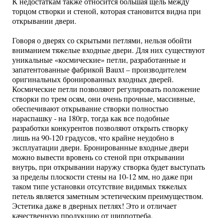
К недостаткам также относится большая щель между
торцом створки и стеной, которая становится видна при
открывании двери.
Говоря о дверях со скрытыми петлями, нельзя обойти
вниманием тяжелые входные двери. Для них существуют
уникальные «космические» петли, разработанные и
запатентованные фабрикой Bauxt – производителем
оригинальных бронированных входных дверей.
Космические петли позволяют регулировать положение
створки по трем осям, они очень прочные, массивные,
обеспечивают открывание створки полностью
нараспашку - на 180гр, тогда как все подобные
разработки конкурентов позволяют открыть створку
лишь на 90-120 градусов, что крайне неудобно в
эксплуатации двери. Бронированные входные двери
можно вывести вровень со стеной при открывании
внутрь, при открывании наружу створка будет выступать
за пределы плоскости стены на 10-12 мм, но даже при
таком типе установки отсутствие видимых тяжелых
петель является заметным эстетическим преимуществом.
Эстетика даже в дверных петлях! Это и отличает
качественную продукцию от ширпотреба.