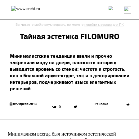
Россия
Мир
Технологии
Интерьер
Пресса
Архитекторы
Вы читаете мобильную версию, но можете
перейти к версии для ПК
Проекты
Конкурсы
События
Книги
Вакансии
Тайная эстетика FILOMURO
send.project
Анонсы конкурсов
Блог
Минималистские тенденции ввели и прочно
Журнал
Интервью
Исследование
Мнение
закрепили моду на двери, плоскость которых
Обзор
Объект
Результаты конкурса
выводится вровень со стеной: чистота и строгость,
Репортаж
Рецензия
Архитектура
Выставка
как в большой архитектуре, так и в декорировании
Дизайн
Иностранцы в России
Интерьер
интерьеров, подчеркивают изыск элегантных
решений.
Книги
Наследие
Образование
Урбанистика
Эко
09 Апреля 2013
Реклама
0
Минимализм всегда был источником эстетической