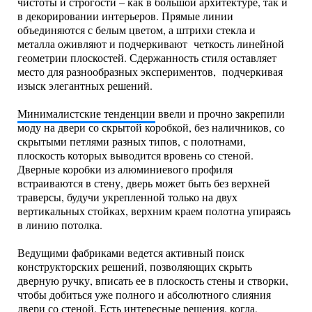
чистоты и строгости – как в большой архитектуре, так и
в декорировании интерьеров. Прямые линии
объединяются с белым цветом, а штрихи стекла и
металла оживляют и подчеркивают четкость линейной
геометрии плоскостей. Сдержанность стиля оставляет
место для разнообразных экспериментов, подчеркивая
изыск элегантных решений.
Минималистские тенденции
ввели и прочно закрепили
моду на двери со скрытой коробкой, без наличников, со
скрытыми петлями разных типов, с полотнами,
плоскость которых выводится вровень со стеной.
Дверные коробки из алюминиевого профиля
встраиваются в стену, дверь может быть без верхней
траверсы, будучи укрепленной только на двух
вертикальных стойках, верхним краем полотна упираясь
в линию потолка.
Ведущими фабриками ведется активный поиск
конструкторских решений, позволяющих скрыть
дверную ручку, вписать ее в плоскость стены и створки,
чтобы добиться уже полного и абсолютного слияния
двери со стеной. Есть интересные решения, когда,