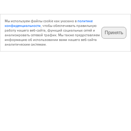
Мы используем файлы cookie как указано в
политике
конфиденциальности
, чтобы обеспечивать правильную
работу нашего веб-сайта, функций социальных сетей и
Принять
анализировать сетевой трафик. Мы также предоставляем
подпишитесь на наш
✕
телеграм @archi_ru
информацию об использовании вами нашего веб-сайта
аналитическим системам.
с 20 июля 1999 г.
Версия для ПК
Пользовательское соглашение
Контакты
Политика конфиденциальности
О нас
ООО «Архи.ру»
. Все права защищены.
®
®
архи.ру
, archi.ru
зарегистрированные торговые марки