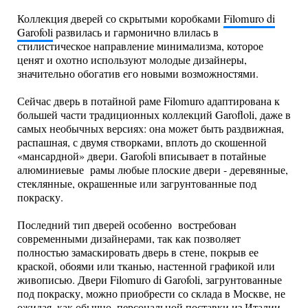
Коллекция дверей со скрытыми коробками
Filomuro di
Garofoli
развилась и гармонично влилась в
стилистическое направление минимализма, которое
ценят и охотно используют молодые дизайнеры,
значительно обогатив его новыми возможностями.
Сейчас дверь в потайной раме Filomuro адаптирована к
большей части традиционных коллекций Garofloli, даже в
самых необычных версиях: она может быть раздвижная,
распашная, с двумя створками, вплоть до скошенной
«мансардной» двери. Garofoli вписывает в потайные
алюминиевые рамы любые плоские двери - деревянные,
стеклянные, окрашенные или загрунтованные под
покраску.
Последний тип дверей особенно востребован
современными дизайнерами, так как позволяет
полностью замаскировать дверь в стене, покрыв ее
краской, обоями или тканью, настенной графикой или
живописью. Двери Filomuro di Garofoli, загрунтованные
под покраску, можно приобрести со склада в Москве, не
ожидая, как обычно, персональной поставки из Италии.